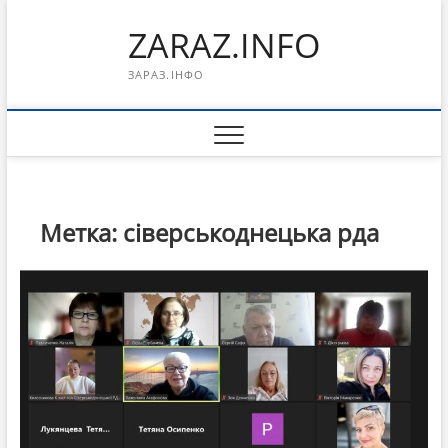
Перейти
ZARAZ.INFO
к
содержимому
ЗАРАЗ.ІНФО
Метка:
сіверськоднецька рда