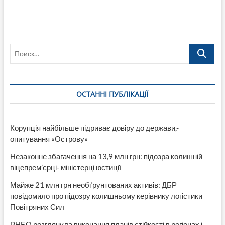
1:
Як
легітимізували
закупівлю
«Лісової
Поиск…
дачи»
з
корупційними
ознаками
«громадські
ОСТАННІ ПУБЛІКАЦІЇ
активісти»
з
Ради
з
Корупція найбільше підриває довіру до держави,-
питаннь
опитування «Острову»
ВПО
при
Незаконне збагачення на 13,9 млн грн: підозра колишній
Сіверськодонецькій
РДА
віцепрем’єрці- міністерці юстиції
Майже 21 млн грн необґрунтованих активів: ДБР
повідомило про підозру колишньому керівнику логістики
Повітряних Сил
РНБО розглянула виконання планів стійкості в регіонах і