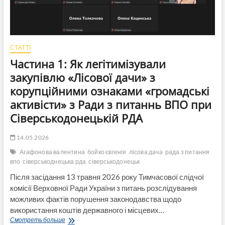
СТАТТІ
Частина 1: Як легітимізували
закупівлю «Лісової дачи» з
корупційними ознаками «громадські
активісти» з Ради з питаннь ВПО при
Сіверськодонецькій РДА
14.05.2026
Агафонова валентина
бойко євгенія
лісова дача
рада з питання
впо
сіверськоднецька рда
сіверськодонецьк
Після засідання 13 травня 2026 року Тимчасової слідчої
комісії Верховної Ради України з питань розслідування
можливих фактів порушення законодавства щодо
використання коштів державного і місцевих…
Частина
Смотреть больше