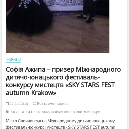
НОВИНИ
Софія Ажипа – призер Міжнародного
дитячо-юнацького фестиваль-
конкурсу мистецтв «SKY STARS FEST
autumn Krakow»
22.11.2018
Без комментариев
SKY STARS FEST autumn Krakow
ажипа
вокал
конкурс
Місто Лисичанськ на Міжнародному дитячо-юнацькому
фестиваль-конкурсі мистецтв «SKY STARS FEST autumn