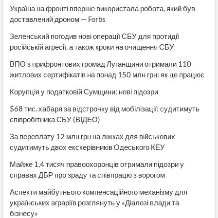
Україна на фронті вперше використала робота, який був
доставлений дроном — Forbs
Зеленський погодив нові операції СБУ для протидії
російській агресії, а також кроки на очищення СБУ
ВПО з прифронтових громад Луганщини отримали 110
житлових сертифікатів на понад 150 млн грн: як це працює
Корупція у податковій Сумщини: нові підозри
$68 тис. хабаря за відстрочку від мобілізації: судитимуть
співробітника СБУ (ВІДЕО)
За переплату 12 млн грн на ліжках для військових
судитимуть двох екскерівників Одеського КЕУ
Майже 1,4 тисяч правоохоронців отримали підозри у
справах ДБР про зраду та співпрацю з ворогом
Аспекти майбутнього компенсаційного механізму для
українських аграріїв розглянуть у «Діалозі влади та
бізнесу»