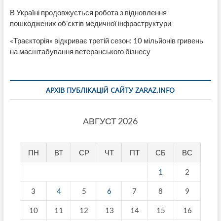
В Україні продовжується робота з відновлення
пошкоджених об’єктів медичної інфраструктури
«Траєкторія» відкриває третій сезон: 10 мільйонів гривень
на масштабування ветеранського бізнесу
АРХІВ ПУБЛІКАЦІЙ САЙТУ ZARAZ.INFO
АВГУСТ 2026
ПН
ВТ
СР
ЧТ
ПТ
СБ
ВС
1
2
3
4
5
6
7
8
9
10
11
12
13
14
15
16