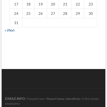
17
18
19
20
21
22
23
24
25
26
27
28
29
30
31
« Июл
fake breitling
ZARAZ.INFO
| Разработано:
Theme Freesia
|
WordPress
| © Все права
защищены