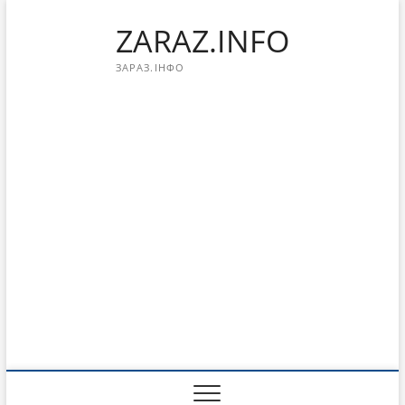
Перейти
ZARAZ.INFO
к
содержимому
ЗАРАЗ.ІНФО