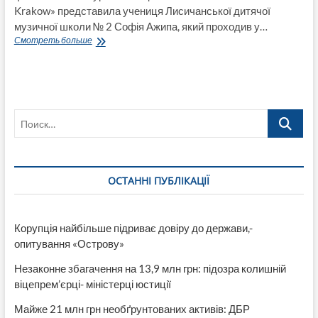
Krakow» представила учениця Лисичанської дитячої
музичної школи № 2 Софія Ажипа, який проходив у…
Софія
Смотреть больше
Ажипа
–
призер
Міжнародного
дитячо-
Поиск…
юнацького
фестиваль-
конкурсу
мистецтв
«SKY
ОСТАННІ ПУБЛІКАЦІЇ
STARS
FEST
autumn
Krakow»
Корупція найбільше підриває довіру до держави,-
опитування «Острову»
Незаконне збагачення на 13,9 млн грн: підозра колишній
віцепрем’єрці- міністерці юстиції
Майже 21 млн грн необґрунтованих активів: ДБР