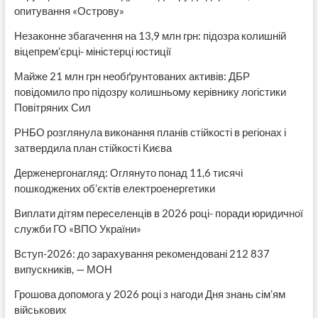
опитування «Острову»
Незаконне збагачення на 13,9 млн грн: підозра колишній
віцепрем’єрці- міністерці юстиції
Майже 21 млн грн необґрунтованих активів: ДБР
повідомило про підозру колишньому керівнику логістики
Повітряних Сил
РНБО розглянула виконання планів стійкості в регіонах і
затвердила план стійкості Києва
Держенергонагляд: Оглянуто понад 11,6 тисячі
пошкоджених об’єктів електроенергетики
Виплати дітям переселенців в 2026 році- поради юридичної
служби ГО «ВПО України»
Вступ-2026: до зарахування рекомендовані 212 837
випускників, — МОН
Грошова допомога у 2026 році з нагоди Дня знань сім’ям
військових