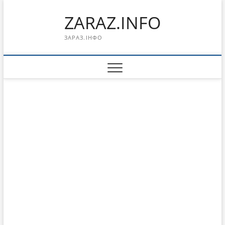
Перейти
ZARAZ.INFO
к
содержимому
ЗАРАЗ.ІНФО