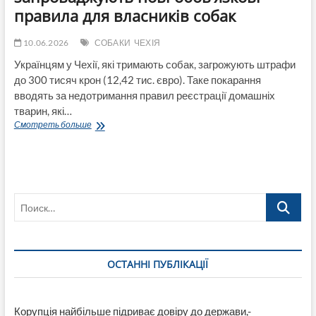
правила для власників собак
10.06.2026
СОБАКИ
ЧЕХІЯ
Українцям у Чехії, які тримають собак, загрожують штрафи
до 300 тисяч крон (12,42 тис. євро). Таке покарання
вводять за недотримання правил реєстрації домашніх
тварин, які…
Штрафи
Смотреть больше
до
300
тисяч
крон:
у
Поиск…
Чехії
запроваджують
нові
обов’язкові
правила
ОСТАННІ ПУБЛІКАЦІЇ
для
власників
собак
Корупція найбільше підриває довіру до держави,-