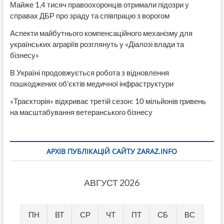
Майже 1,4 тисяч правоохоронців отримали підозри у
справах ДБР про зраду та співпрацю з ворогом
Аспекти майбутнього компенсаційного механізму для
українських аграріїв розглянуть у «Діалозі влади та
бізнесу»
В Україні продовжується робота з відновлення
пошкоджених об’єктів медичної інфраструктури
«Траєкторія» відкриває третій сезон: 10 мільйонів гривень
на масштабування ветеранського бізнесу
АРХІВ ПУБЛІКАЦІЙ САЙТУ ZARAZ.INFO
АВГУСТ 2026
ПН
ВТ
СР
ЧТ
ПТ
СБ
ВС