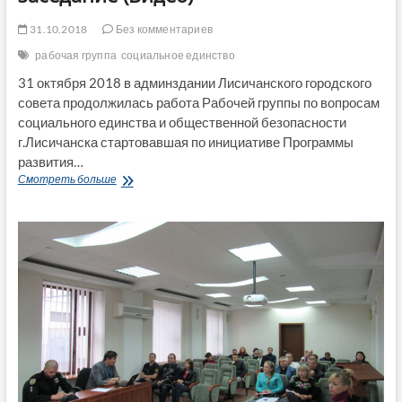
31.10.2018
Без комментариев
рабочая группа
социальное единство
31 октября 2018 в админздании Лисичанского городского
совета продолжилась работа Рабочей группы по вопросам
социального единства и общественной безопасности
г.Лисичанска стартовавшая по инициативе Программы
развития…
Рабочая
Смотреть больше
группа
по
вопросам
социального
единства
и
общественной
безопасности
г.Лисичанска
провела
второе
заседание
(Видео)