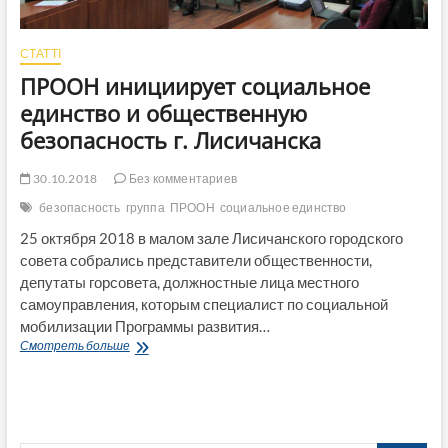
СТАТТІ
ПРООН инициирует социальное
единство и общественную
безопасность г. Лисичанска
30.10.2018
Без комментариев
безопасность
группа
ПРООН
социальное единство
25 октября 2018 в малом зале Лисичанского городского
совета собрались представители общественности,
депутаты горсовета, должностные лица местного
самоуправления, которым специалист по социальной
мобилизации Программы развития…
ПРООН
Смотреть больше
инициирует
социальное
единство
и
общественную