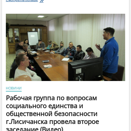
рабочей
группы
по
общественной
безопасности
и
социальному
объединению
г.
Лисичанска
(Видео)
НОВИНИ
Рабочая группа по вопросам
социального единства и
общественной безопасности
г.Лисичанска провела второе
заседание (Видео)