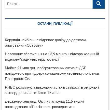
Поиск…
безопасность
г.
Лисичанска
ОСТАННІ ПУБЛІКАЦІЇ
Корупція найбільше підриває довіру до держави,-
опитування «Острову»
Незаконне збагачення на 13,9 млн грн: підозра колишній
віцепрем’єрці- міністерці юстиції
Майже 21 млн грн необґрунтованих активів: ДБР
повідомило про підозру колишньому керівнику логістики
Повітряних Сил
РНБО розглянула виконання планів стійкості в регіонах і
затвердила план стійкості Києва
Держенергонагляд: Оглянуто понад 11,6 тисячі
пошкоджених об’єктів електроенергетики