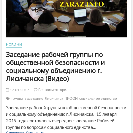
НОВИНИ
Заседание рабочей группы по
общественной безопасности и
социальному объединению г.
Лисичанска (Видео)
17.01.2019
Без комментариев
группа
заседание
Лисичанск
ПРООН
социальное единство
Заседание рабочей группы по общественной безопасности
и социальному объединению г. Лисичанска 15 января
2019 года состоялось очередное заседание Рабочей
группы по вопросам социального единства…
Заседание
Смотреть больше