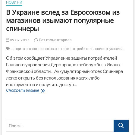
НОВИНИ
В Украине вслед за Евросоюзом из
магазинов изымают популярные
спиннеры
09.07.2017
Без комментариев
защита
ивано-франковск
отзыв
потребитель
спинер
украина
Об этом сообщает Управление защиты потребителей
Главного управления Держпродпотребслужбы в Ивано-
Франковской области. Аккумуляторный отсек Спиннера
легко открыть без использования каких-либо
инструментов и получить доступ…
В
Смотреть больше
Украине
вслед
за
Евросоюзом
из
Поиск…
магазинов
изымают
популярные