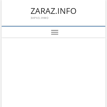
Перейти
ZARAZ.INFO
к
содержимому
ЗАРАЗ.ІНФО