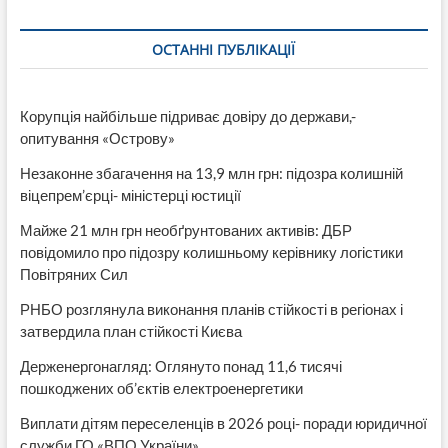
спиннеры
ОСТАННІ ПУБЛІКАЦІЇ
Корупція найбільше підриває довіру до держави,-
опитування «Острову»
Незаконне збагачення на 13,9 млн грн: підозра колишній
віцепрем’єрці- міністерці юстиції
Майже 21 млн грн необґрунтованих активів: ДБР
повідомило про підозру колишньому керівнику логістики
Повітряних Сил
РНБО розглянула виконання планів стійкості в регіонах і
затвердила план стійкості Києва
Держенергонагляд: Оглянуто понад 11,6 тисячі
пошкоджених об’єктів електроенергетики
Виплати дітям переселенців в 2026 році- поради юридичної
служби ГО «ВПО України»