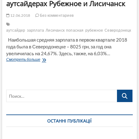
аутсайдерах Рубежное и Лисичанск
12.06.2018
Без комментариев
аутсайдер
зарплата
Лисичанск
попасная
рубежное
Северодонецк
ср
Наибольшая средняя зарплата в первом квартале 2018
года была в Северодонецке – 8025 грн, за год она
увеличилась на 24,67%. Здесь, также, на 6,03%…
По
Смотреть больше
средней
зарплате
Попасная
догоняет
Северодонецк
Поиск…
оставив
в
аутсайдерах
Рубежное
и
ОСТАННІ ПУБЛІКАЦІЇ
Лисичанск