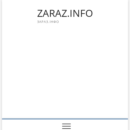
Перейти
ZARAZ.INFO
к
содержимому
ЗАРАЗ.ІНФО