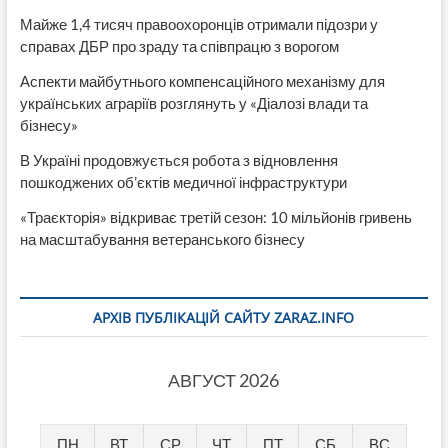
Майже 1,4 тисяч правоохоронців отримали підозри у
справах ДБР про зраду та співпрацю з ворогом
Аспекти майбутнього компенсаційного механізму для
українських аграріїв розглянуть у «Діалозі влади та
бізнесу»
В Україні продовжується робота з відновлення
пошкоджених об’єктів медичної інфраструктури
«Траєкторія» відкриває третій сезон: 10 мільйонів гривень
на масштабування ветеранського бізнесу
АРХІВ ПУБЛІКАЦІЙ САЙТУ ZARAZ.INFO
АВГУСТ 2026
ПН
ВТ
СР
ЧТ
ПТ
СБ
ВС