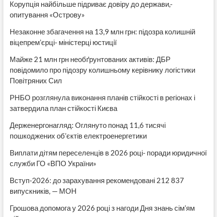
Корупція найбільше підриває довіру до держави,-
опитування «Острову»
Незаконне збагачення на 13,9 млн грн: підозра колишній
віцепрем’єрці- міністерці юстиції
Майже 21 млн грн необґрунтованих активів: ДБР
повідомило про підозру колишньому керівнику логістики
Повітряних Сил
РНБО розглянула виконання планів стійкості в регіонах і
затвердила план стійкості Києва
Держенергонагляд: Оглянуто понад 11,6 тисячі
пошкоджених об’єктів електроенергетики
Виплати дітям переселенців в 2026 році- поради юридичної
служби ГО «ВПО України»
Вступ-2026: до зарахування рекомендовані 212 837
випускників, — МОН
Грошова допомога у 2026 році з нагоди Дня знань сім’ям