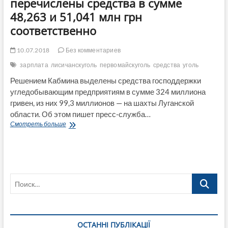
перечислены средства в сумме
48,263 и 51,041 млн грн
соответственно
10.07.2018
Без комментариев
зарплата
лисичанскуголь
первомайскуголь
средства
уголь
Решением Кабмина выделены средства господдержки
угледобывающим предприятиям в сумме 324 миллиона
гривен, из них 99,3 миллионов — на шахты Луганской
области. Об этом пишет пресс-служба…
На
Смотреть больше
счета
ОАО
«Лисичанскуголь»
и
ГП
Поиск…
«Первомайскуголь»
будут
перечислены
средства
в
ОСТАННІ ПУБЛІКАЦІЇ
сумме