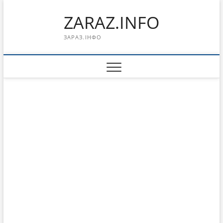
Перейти
ZARAZ.INFO
к
содержимому
ЗАРАЗ.ІНФО