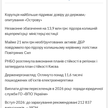
48,263
и
51,041
Корупція найбільше підриває довіру до держави,-
млн
опитування «Острову»
грн
соответственно
Незаконне збагачення на 13,9 млн грн: підозра колишній
віцепрем’єрці- міністерці юстиції
Майже 21 млн грн необґрунтованих активів: ДБР
повідомило про підозру колишньому керівнику логістики
Повітряних Сил
РНБО розглянула виконання планів стійкості в регіонах і
затвердила план стійкості Києва
Держенергонагляд: Оглянуто понад 11,6 тисячі
пошкоджених об’єктів електроенергетики
Виплати дітям переселенців в 2026 році- поради юридичної
служби ГО «ВПО України»
Вступ-2026: до зарахування рекомендовані 212 837
випускників, — МОН