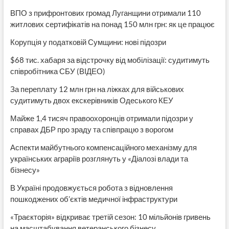
ВПО з прифронтових громад Луганщини отримали 110
житлових сертифікатів на понад 150 млн грн: як це працює
Корупція у податковій Сумщини: нові підозри
$68 тис. хабаря за відстрочку від мобілізації: судитимуть
співробітника СБУ (ВІДЕО)
За переплату 12 млн грн на ліжках для військових
судитимуть двох екскерівників Одеського КЕУ
Майже 1,4 тисяч правоохоронців отримали підозри у
справах ДБР про зраду та співпрацю з ворогом
Аспекти майбутнього компенсаційного механізму для
українських аграріїв розглянуть у «Діалозі влади та
бізнесу»
В Україні продовжується робота з відновлення
пошкоджених об’єктів медичної інфраструктури
«Траєкторія» відкриває третій сезон: 10 мільйонів гривень
на масштабування ветеранського бізнесу