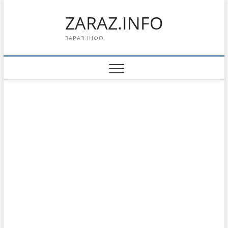
Перейти
ZARAZ.INFO
к
содержимому
ЗАРАЗ.ІНФО