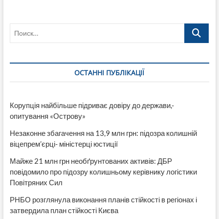
столкнулись
в
Лисичанске,
Поиск…
есть
пострадавший
ОСТАННІ ПУБЛІКАЦІЇ
Корупція найбільше підриває довіру до держави,-
опитування «Острову»
Незаконне збагачення на 13,9 млн грн: підозра колишній
віцепрем’єрці- міністерці юстиції
Майже 21 млн грн необґрунтованих активів: ДБР
повідомило про підозру колишньому керівнику логістики
Повітряних Сил
РНБО розглянула виконання планів стійкості в регіонах і
затвердила план стійкості Києва