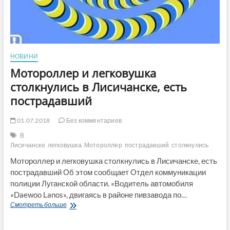
НОВИНИ
Мотороллер и легковушка
столкнулись в Лисичанске, есть
пострадавший
01.07.2018
Без комментариев
В
Лисичанске
легковушка
Мотороллер
пострадавший
столкнулись
Мотороллер и легковушка столкнулись в Лисичанске, есть
пострадавший Об этом сообщает Отдел коммуникации
полиции Луганской области. «Водитель автомобиля
«Daewoo Lanos», двигаясь в районе пивзавода по…
Мотороллер
Смотреть больше
и
легковушка