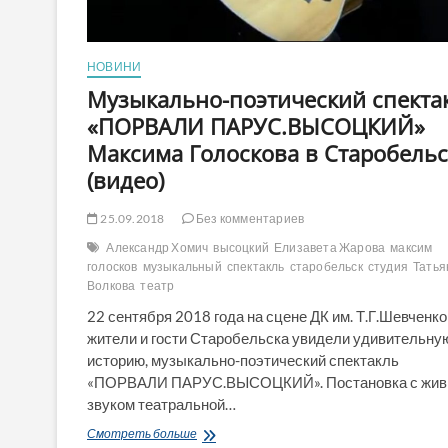
НОВИНИ
Музыкально-поэтический спекта
«ПОРВАЛИ ПАРУС.ВЫСОЦКИЙ»
Максима Голоскова в Старобельс
(видео)
25.09.2018
Без комментариев
Александр Хомич
высоцкий
Елизавета Жарова
максим
голосков
музыкальный
спектакль
старобельск
студия
Татья
Волкова
театр
22 сентября 2018 года на сцене ДК им. Т.Г.Шевченко
жители и гости Старобельска увидели удивительну
историю, музыкально-поэтический спектакль
«ПОРВАЛИ ПАРУС.ВЫСОЦКИЙ». Постановка с жи
звуком театральной…
Музыкально-
Смотреть больше