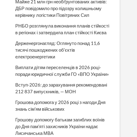
Майже 21 млн грн необґрунтованих активів:
ДБР повідомило про підозру колишньому
керівнику логістики Повітряних Сил
РНБО розглянула виконання планів стійкості
в регіонах і затвердила план стійкості Києва
Держенергонагляд: Оглянуто понад 11,6
тисячі пошкоджених об’єктів
електроенергетики
Виплати дітям переселенців в 2026 році-
поради юридичної служби ГО «ВПО України»
Вступ-2026: до зарахування рекомендовані
212 837 випускників, — МОН
Грошова допомога у 2026 році з нагоди Дня
знань сім’ям військових
Грошову допомогу батькам загиблих воїнів
до Дня пам’яті захисників України надає
Лисичанська МВА