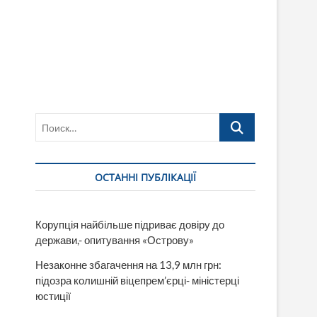
Поиск…
ОСТАННІ ПУБЛІКАЦІЇ
Корупція найбільше підриває довіру до
держави,- опитування «Острову»
Незаконне збагачення на 13,9 млн грн:
підозра колишній віцепрем’єрці- міністерці
юстиції