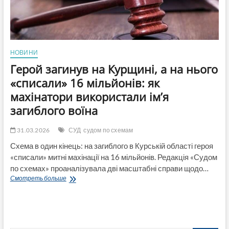
НОВИНИ
Герой загинув на Курщині, а на нього
«списали» 16 мільйонів: як
махінатори використали ім’я
загиблого воїна
31.03.2026
СУД
судом по схемам
Схема в один кінець: на загиблого в Курській області героя
«списали» митні махінації на 16 мільйонів. Редакція «Судом
по схемах» проаналізувала дві масштабні справи щодо…
Герой
Смотреть больше
загинув
на
Курщині,
а
на