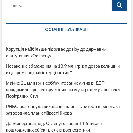
Поиск…
нього
«списали»
16
мільйонів:
як
ОСТАННІ ПУБЛІКАЦІЇ
махінатори
використали
ім’я
загиблого
Корупція найбільше підриває довіру до держави,-
воїна
опитування «Острову»
Незаконне збагачення на 13,9 млн грн: підозра колишній
віцепрем’єрці- міністерці юстиції
Майже 21 млн грн необґрунтованих активів: ДБР
повідомило про підозру колишньому керівнику логістики
Повітряних Сил
РНБО розглянула виконання планів стійкості в регіонах і
затвердила план стійкості Києва
Держенергонагляд: Оглянуто понад 11,6 тисячі
пошкоджених об’єктів електроенергетики