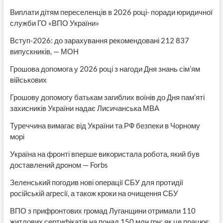
Виплати дітям переселенців в 2026 році- поради юридичної
служби ГО «ВПО України»
Вступ-2026: до зарахування рекомендовані 212 837
випускників, — МОН
Грошова допомога у 2026 році з нагоди Дня знань сім’ям
військових
Грошову допомогу батькам загиблих воїнів до Дня пам’яті
захисників України надає Лисичанська МВА
Туреччина вимагає від України та РФ безпеки в Чорному
морі
Україна на фронті вперше використала робота, який був
доставлений дроном — Forbs
Зеленський погодив нові операції СБУ для протидії
російській агресії, а також кроки на очищення СБУ
ВПО з прифронтових громад Луганщини отримали 110
житлових сертифікатів на понад 150 млн грн: як це працює