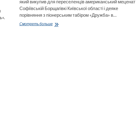
який викупив для переселенців американський меценат
Софіївській Борщагівкі Київської області і деяке
м
порівняння з піонерським табіром «Дружба» в…
ь«.
Містечко
Смотреть больше
Хансена
для
переселенців
в
Софіївській
Борщагівкі
і
порівняння
з
«Дружбою»
Лисичанської
МВА.
Відео