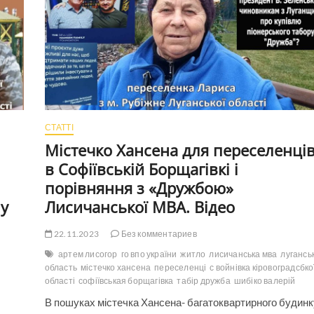
СТАТТІ
Містечко Хансена для переселенці
в Софіївській Борщагівкі і
порівняння з «Дружбою»
 у
Лисичанської МВА. Відео
22.11.2023
Без комментариев
артем лисогор
го впо україни
житло
лисичанська мва
лугансь
область
містечко хансена
переселенці
с войнівка кіровоградсбко
області
софіївськая борщагівка
табір дружба
шибіко валерій
В пошуках містечка Хансена- багатоквартирного будинк