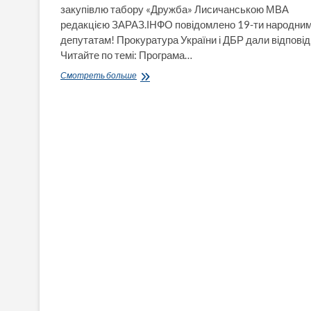
закупівлю табору «Дружба» Лисичанською МВА
редакцією ЗАРАЗ.ІНФО повідомлено 19-ти народни
депутатам! Прокуратура України і ДБР дали відповід
Читайте по темі: Програма…
Здобуті
Смотреть больше
відомості
про
закупівлю
табору
«Дружба»
нібито
для
«забезпечення
житлом
переселенців»
буде
використано
у
діяльності
НАБУ