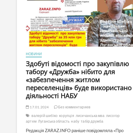
НОВИНИ
Здобуті відомості про закупівлю
табору «Дружба» нібито для
«забезпечення житлом
переселенців» буде використано
діяльності НАБУ
17.01.2024
Без комментариев
валерій шибіко
корупція
лисичанська мва
лисогор
артем
Луганська область
набу
табір дружба
Редакція ZARAZ.INFO раніше повідомляла «Про