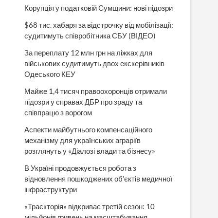
Корупція у податковій Сумщини: нові підозри
$68 тис. хабаря за відстрочку від мобілізації:
судитимуть співробітника СБУ (ВІДЕО)
За переплату 12 млн грн на ліжках для
військових судитимуть двох екскерівників
Одеського КЕУ
Майже 1,4 тисяч правоохоронців отримали
підозри у справах ДБР про зраду та
співпрацю з ворогом
Аспекти майбутнього компенсаційного
механізму для українських аграріїв
розглянуть у «Діалозі влади та бізнесу»
В Україні продовжується робота з
відновлення пошкоджених об’єктів медичної
інфраструктури
«Траєкторія» відкриває третій сезон: 10
мільйонів гривень на масштабування