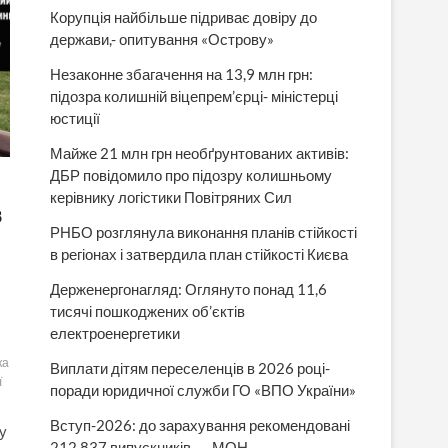
Корупція найбільше підриває довіру до
держави,- опитування «Острову»
Незаконне збагачення на 13,9 млн грн:
підозра колишній віцепрем’єрці- міністерці
юстиції
Майже 21 млн грн необґрунтованих активів:
ДБР повідомило про підозру колишньому
керівнику логістики Повітряних Сил
в
РНБО розглянула виконання планів стійкості
в регіонах і затвердила план стійкості Києва
Держенергонагляд: Оглянуто понад 11,6
тисячі пошкоджених об’єктів
електроенергетики
ка
Виплати дітям переселенців в 2026 році-
ї
поради юридичної служби ГО «ВПО України»
Вступ-2026: до зарахування рекомендовані
у
212 837 випускників, — МОН