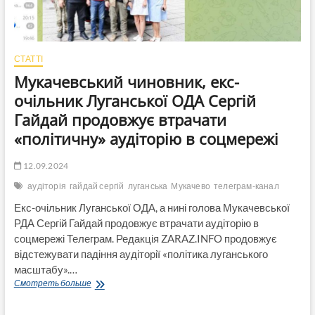
СТАТТІ
Мукачевський чиновник, екс-
очільник Луганської ОДА Сергій
Гайдай продовжує втрачати
«політичну» аудіторію в соцмережі
12.09.2024
аудіторія
гайдай сергій
луганська
Мукачево
телеграм-канал
Екс-очільник Луганської ОДА, а нині голова Мукачевської
РДА Сергій Гайдай продовжує втрачати аудіторію в
соцмережі Телеграм. Редакція ZARAZ.INFO продовжує
відстежувати падіння аудіторії «політика луганського
масштабу».…
Мукачевський
Смотреть больше
чиновник,
екс-