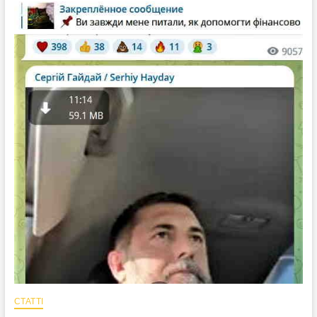
очільник
Луганської
ОДА
Сергій
Гайдай
продовжує
втрачати
«політичну»
аудіторію
в
соцмережі
СТАТТІ