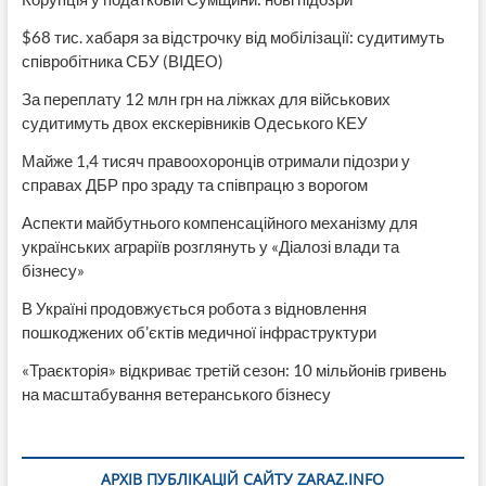
$68 тис. хабаря за відстрочку від мобілізації: судитимуть
співробітника СБУ (ВІДЕО)
За переплату 12 млн грн на ліжках для військових
судитимуть двох екскерівників Одеського КЕУ
Майже 1,4 тисяч правоохоронців отримали підозри у
справах ДБР про зраду та співпрацю з ворогом
Аспекти майбутнього компенсаційного механізму для
українських аграріїв розглянуть у «Діалозі влади та
бізнесу»
В Україні продовжується робота з відновлення
пошкоджених об’єктів медичної інфраструктури
«Траєкторія» відкриває третій сезон: 10 мільйонів гривень
на масштабування ветеранського бізнесу
АРХІВ ПУБЛІКАЦІЙ САЙТУ ZARAZ.INFO