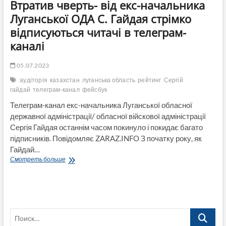
Втратив чверть- від екс-начальника
Луганської ОДА С. Гайдая стрімко
відписуються читачі в телеграм-
каналі
05.07.2023
аудіторія
казахстан
луганська область
рейтинг
Сергій
гайдай
телеграм-канал
фейсбук
Телеграм-канал екс-начальника Луганської обласної
державної адміністрації/ обласної війскової адміністрації
Сергія Гайдая останнім часом покинуло і покидає багато
підписників. Повідомляє ZARAZ.INFO З початку року, як
Гайдай…
Втратив
Смотреть больше
чверть-
від
екс-
начальника
Луганської
Поиск…
ОДА
С.