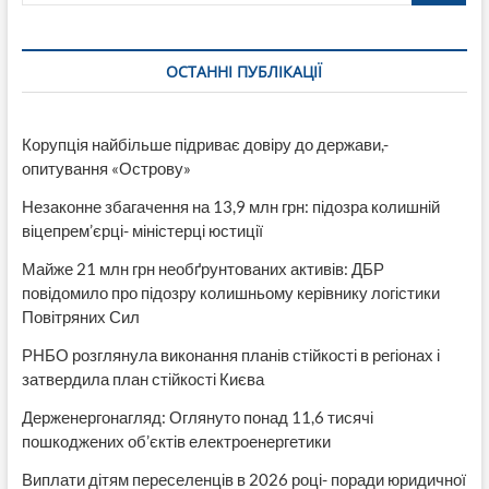
Гайдая
стрімко
відписуються
ОСТАННІ ПУБЛІКАЦІЇ
читачі
в
телеграм-
каналі
Корупція найбільше підриває довіру до держави,-
опитування «Острову»
Незаконне збагачення на 13,9 млн грн: підозра колишній
віцепрем’єрці- міністерці юстиції
Майже 21 млн грн необґрунтованих активів: ДБР
повідомило про підозру колишньому керівнику логістики
Повітряних Сил
РНБО розглянула виконання планів стійкості в регіонах і
затвердила план стійкості Києва
Держенергонагляд: Оглянуто понад 11,6 тисячі
пошкоджених об’єктів електроенергетики
Виплати дітям переселенців в 2026 році- поради юридичної