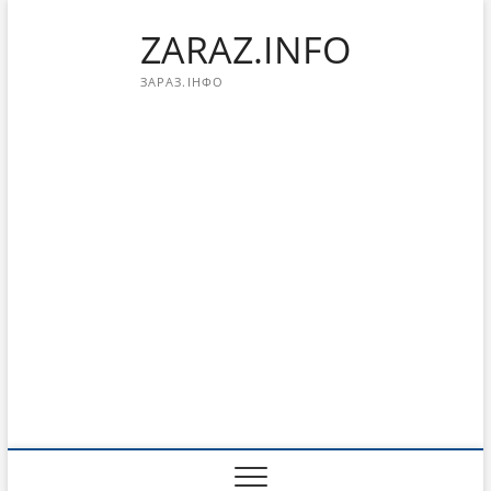
Перейти
ZARAZ.INFO
к
содержимому
ЗАРАЗ.ІНФО