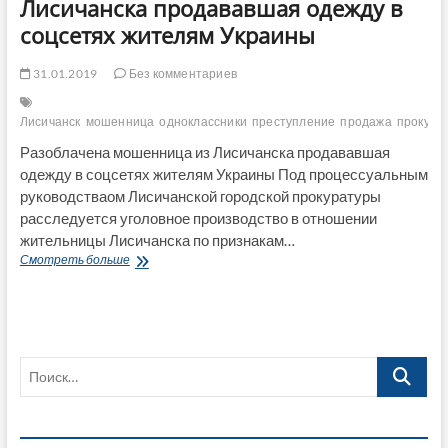
Лисичанска продававшая одежду в
соцсетях жителям Украины
31.01.2019
Без комментариев
Лисичанск
мошенница
одноклассники
преступление
продажа
прокура
Разоблачена мошенница из Лисичанска продававшая
одежду в соцсетях жителям Украины Под процессуальным
руководстваом Лисичанской городской прокуратуры
расследуется уголовное производство в отношении
жительницы Лисичанска по признакам…
Разоблачена
Смотреть больше
мошенница
из
Лисичанска
продававшая
одежду
Поиск…
в
соцсетях
жителям
Украины