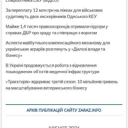
За переплату 12 млн грн на ліжках для військових
судитимуть двох екскерівників Одеського КЕУ
Майже 1,4 тисяч правоохоронців отримали підозри у
справах ДБР про зраду та співпрацю з ворогом
Аспекти майбутнього компенсаційного механізму для
українських аграріїв розглянуть у «Діалозі влади та
бізнесу»
В Україні продовжується робота з відновлення
пошкоджених об’єктів медичної інфраструктури
«Траєкторія» відкриває третій сезон: 10 мільйонів гривень
на масштабування ветеранського бізнесу
АРХІВ ПУБЛІКАЦІЙ САЙТУ ZARAZ.INFO
АВГУСТ 2026