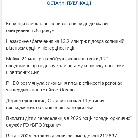
ОСТАННІ ПУБЛІКАЦІЇ
Корупція найбільше підриває довіру до держави,-
опитування «Острову»
Незаконне збагачення на 13,9 млн грн: підозра колишній
віцепрем’єрці- міністерці юстиції
Майже 21 млн грн необґрунтованих активів: ДБР
повідомило про підозру колишньому керівнику логістики
Повітряних Сил
РНБО розглянула виконання планів стійкості в регіонах і
затвердила план стійкості Києва
Держенергонагляд: Оглянуто понад 11,6 тисячі
пошкоджених об’єктів електроенергетики
Виплати дітям переселенців в 2026 році- поради юридичної
служби ГО «ВПО України»
Вступ-2026: до зарахування рекомендовані 212 837