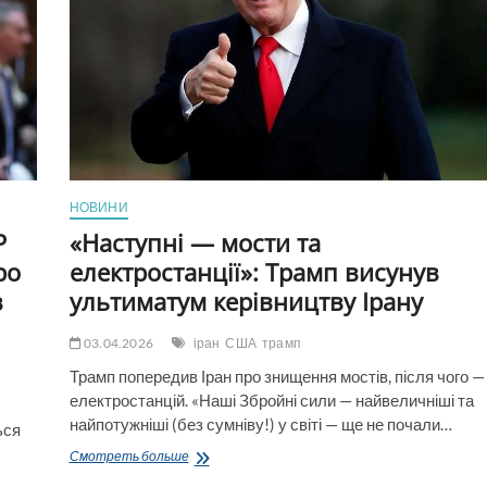
після
провалу
прогнозів
Нетаньягу,
—
NYT
НОВИНИ
Р
«Наступні — мости та
ро
електростанції»: Трамп висунув
з
ультиматум керівництву Ірану
03.04.2026
іран
США
трамп
Трамп попередив Іран про знищення мостів, після чого —
електростанцій. «Наші Збройні сили — найвеличніші та
найпотужніші (без сумніву!) у світі — ще не почали…
ься
«Наступні
Смотреть больше
—