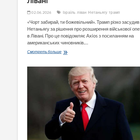
Лівані
02.06.2026
Ізраїль
ліван
Нетаньягу
трамп
«Чорт забирай, ти божевільний». Трамп різко засудив
Нетаньягу за рішення про розширення військової опе
в Лівані. Про це повідомляє Axios з посиланням на
американських чиновників.…
«Чорт
Смотреть больше
забирай,
ти
божевільний»:
Трамп
різко
розкритикував
Нетаньягу
за
розширення
війни
в
Лівані