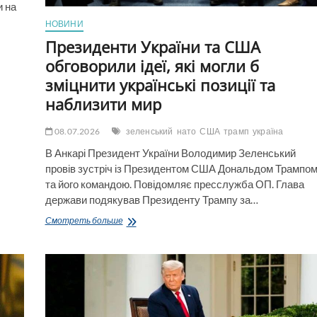
и на
НОВИНИ
Президенти України та США
обговорили ідеї, які могли б
зміцнити українські позиції та
наблизити мир
08.07.2026
зеленський
нато
США
трамп
україна
В Анкарі Президент України Володимир Зеленський
провів зустріч із Президентом США Дональдом Трампо
та його командою. Повідомляє пресслужба ОП. Глава
держави подякував Президенту Трампу за…
Президенти
Смотреть больше
України
та
США
обговорили
ідеї,
які
могли