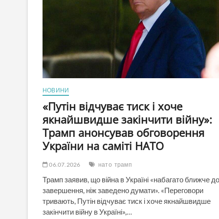
НОВИНИ
«Путін відчуває тиск і хоче
якнайшвидше закінчити війну»:
Трамп анонсував обговорення
України на саміті НАТО
06.07.2026
нато
трамп
Трамп заявив, що війна в Україні «набагато ближче д
завершення, ніж заведено думати». «Переговори
тривають, Путін відчуває тиск і хоче якнайшвидше
закінчити війну в Україні»,…