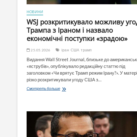
НОВИНИ
WSJ розкритикувало можливу уго
Трампа з Іраном і назвало
економічні поступки «зрадою»
25.05.2026
іран
США
трамп
Видання Wall Street Journal, близьке до американсь
«яструбів», опублікувало редакційну статтю під
заголовком «Чи врятує Трамп режим Ірану?». У матері
різко розкритикували угоду США з…
WSJ
Смотреть больше
розкритикувало
можливу
угоду
Трампа
з
Іраном
і
назвало