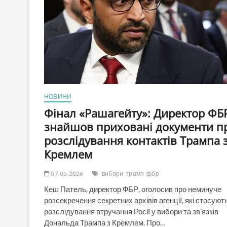
економічні
поступки
«зрадою»
НОВИНИ
Фінал «Рашагейту»: Директор ФБ
знайшов приховані документи п
розслідування контактів Трампа 
Кремлем
07.05.2026
вибори
трамп
фбр
Кеш Патель, директор ФБР, оголосив про неминуче
розсекречення секретних архівів агенції, які стосуют
розслідування втручання Росії у вибори та зв’язків
Дональда Трампа з Кремлем. Про…