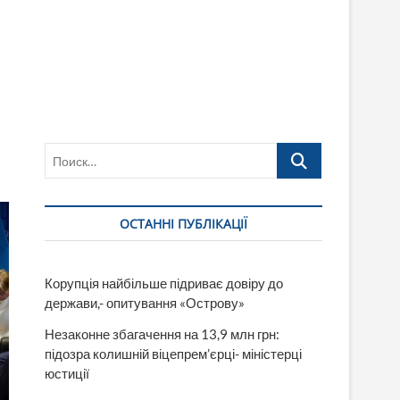
Поиск…
ОСТАННІ ПУБЛІКАЦІЇ
Корупція найбільше підриває довіру до
держави,- опитування «Острову»
Незаконне збагачення на 13,9 млн грн:
підозра колишній віцепрем’єрці- міністерці
юстиції