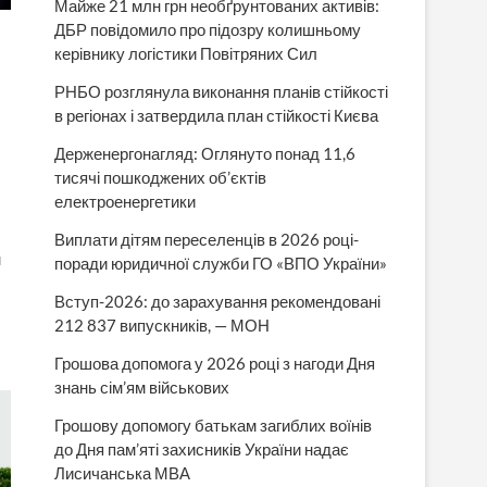
Майже 21 млн грн необґрунтованих активів:
ДБР повідомило про підозру колишньому
керівнику логістики Повітряних Сил
РНБО розглянула виконання планів стійкості
в регіонах і затвердила план стійкості Києва
Держенергонагляд: Оглянуто понад 11,6
тисячі пошкоджених об’єктів
електроенергетики
Виплати дітям переселенців в 2026 році-
м
поради юридичної служби ГО «ВПО України»
Вступ-2026: до зарахування рекомендовані
212 837 випускників, — МОН
Грошова допомога у 2026 році з нагоди Дня
знань сім’ям військових
Грошову допомогу батькам загиблих воїнів
до Дня пам’яті захисників України надає
Лисичанська МВА