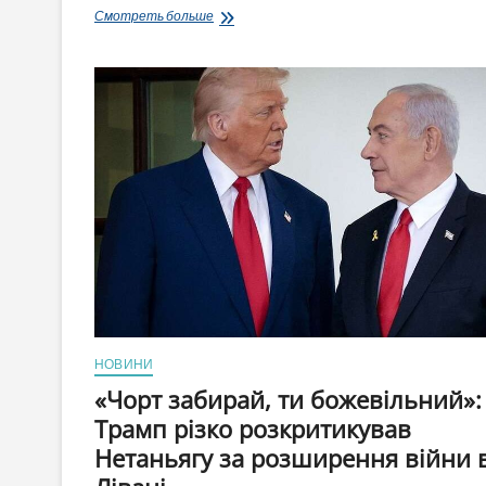
«Путін
Смотреть больше
відчуває
тиск
і
хоче
якнайшвидше
закінчити
війну»:
Трамп
анонсував
обговорення
України
на
саміті
НАТО
НОВИНИ
«Чорт забирай, ти божевільний»:
Трамп різко розкритикував
Нетаньягу за розширення війни 