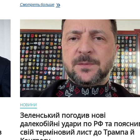
Трамп
Смотреть больше
змінив
погляд
на
війну
в
Україні
та
розглядає
двоетапний
план
припинення
вогню,
—
The
Economist
НОВИНИ
Зеленський погодив нові
далекобійні удари по РФ та поясни
в
свій терміновий лист до Трампа й