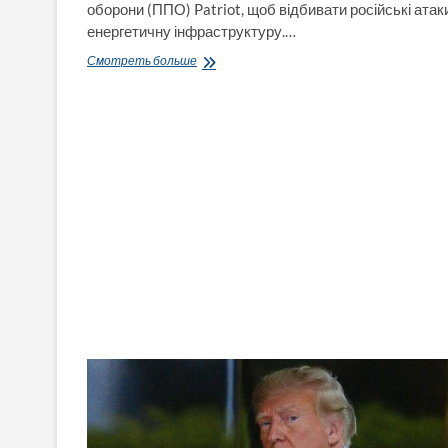
оборони (ППО) Patriot, щоб відбивати російські атак
енергетичну інфраструктуру.…
Зеленський
Смотреть больше
просить
у
Трампа
екстрений
«зимовий
пакет»
ракет-
перехоплювачів
для
систем
Patriot