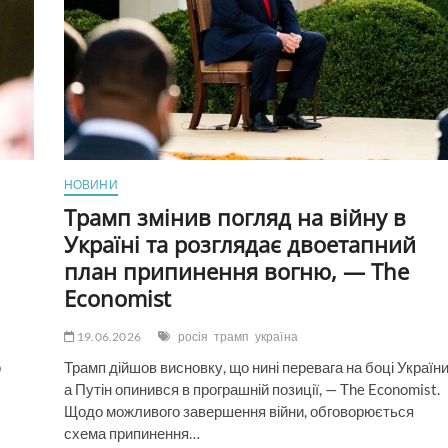
б
зміцнити
українські
позиції
та
наблизити
мир
НОВИНИ
Трамп змінив погляд на війну в
Україні та розглядає двоетапний
план припинення вогню, — The
Economist
19.06.2026
росія
трамп
україна
о
Трамп дійшов висновку, що нині перевага на боці України
а Путін опинився в програшній позиції, — The Economist.
Щодо можливого завершення війни, обговорюється
схема припинення…