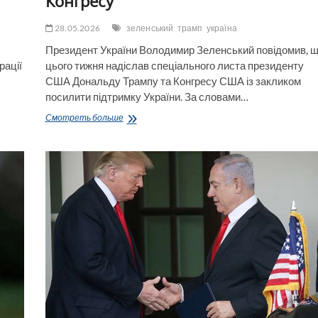
Конгресу
28.05.2026
зеленський
трамп
україна
Президент України Володимир Зеленський повідомив, 
рації
цього тижня надіслав спеціального листа президенту
США Дональду Трампу та Конгресу США із закликом
посилити підтримку України. За словами…
Зеленський
Смотреть больше
погодив
нові
далекобійні
удари
по
РФ
та
пояснив
свій
терміновий
лист
до
Трампа
й
Конгресу