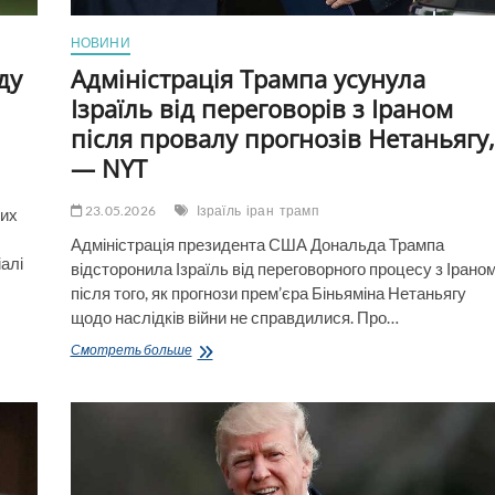
НОВИНИ
ду
Адміністрація Трампа усунула
Ізраїль від переговорів з Іраном
після провалу прогнозів Нетаньягу,
— NYT
23.05.2026
Ізраїль
іран
трамп
ких
Адміністрація президента США Дональда Трампа
алі
відсторонила Ізраїль від переговорного процесу з Ірано
після того, як прогнози прем’єра Біньяміна Нетаньягу
щодо наслідків війни не справдилися. Про…
Адміністрація
Смотреть больше
Трампа
усунула
Ізраїль
від
переговорів
з
Іраном