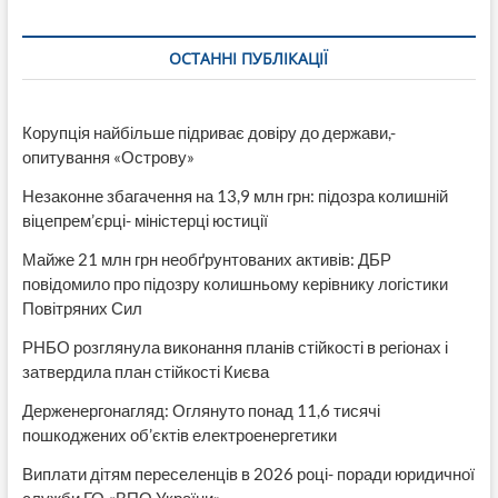
ОСТАННІ ПУБЛІКАЦІЇ
Корупція найбільше підриває довіру до держави,-
опитування «Острову»
Незаконне збагачення на 13,9 млн грн: підозра колишній
віцепрем’єрці- міністерці юстиції
Майже 21 млн грн необґрунтованих активів: ДБР
повідомило про підозру колишньому керівнику логістики
Повітряних Сил
РНБО розглянула виконання планів стійкості в регіонах і
затвердила план стійкості Києва
Держенергонагляд: Оглянуто понад 11,6 тисячі
пошкоджених об’єктів електроенергетики
Виплати дітям переселенців в 2026 році- поради юридичної
служби ГО «ВПО України»