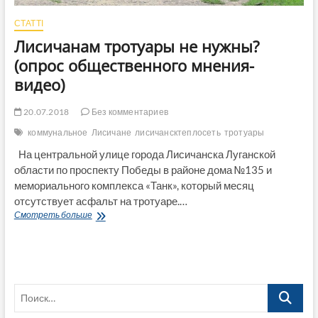
СТАТТІ
Лисичанам тротуары не нужны?
(опрос общественного мнения-
видео)
20.07.2018
Без комментариев
коммунальное
Лисичане
лисичансктеплосеть
тротуары
На центральной улице города Лисичанска Луганской
области по проспекту Победы в районе дома №135 и
мемориального комплекса «Танк», который месяц
отсутствует асфальт на тротуаре.…
Лисичанам
Смотреть больше
тротуары
не
нужны?
(опрос
общественного
Поиск…
мнения-
видео)