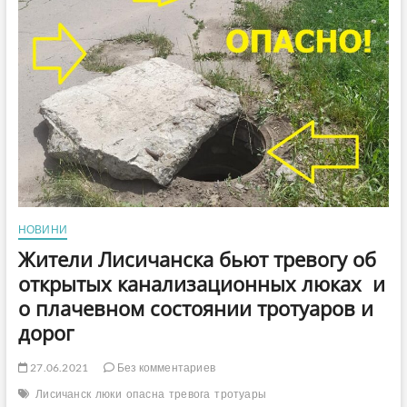
НОВИНИ
Жители Лисичанска бьют тревогу об
открытых канализационных люках и
о плачевном состоянии тротуаров и
дорог
27.06.2021
Без комментариев
Лисичанск
люки
опасна
тревога
тротуары