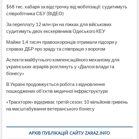
$68 тис. хабаря за відстрочку від мобілізації: судитимуть
співробітника СБУ (ВІДЕО)
За переплату 12 млн грн на ліжках для військових
судитимуть двох екскерівників Одеського КЕУ
Майже 1,4 тисяч правоохоронців отримали підозри у
справах ДБР про зраду та співпрацю з ворогом
Аспекти майбутнього компенсаційного механізму для
українських аграріїв розглянуть у «Діалозі влади та
бізнесу»
В Україні продовжується робота з відновлення
пошкоджених об’єктів медичної інфраструктури
«Траєкторія» відкриває третій сезон: 10 мільйонів гривень
на масштабування ветеранського бізнесу
АРХІВ ПУБЛІКАЦІЙ САЙТУ ZARAZ.INFO