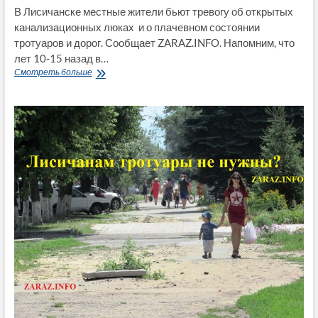
В Лисичанске местные жители бьют тревогу об открытых
канализационных люках и о плачевном состоянии
тротуаров и дорог. Сообщает ZARAZ.INFO. Напомним, что
лет 10-15 назад в…
Жители
Смотреть больше
Лисичанска
бьют
тревогу
об
открытых
канализационных
люках
и
о
плачевном
состоянии
тротуаров
и
дорог