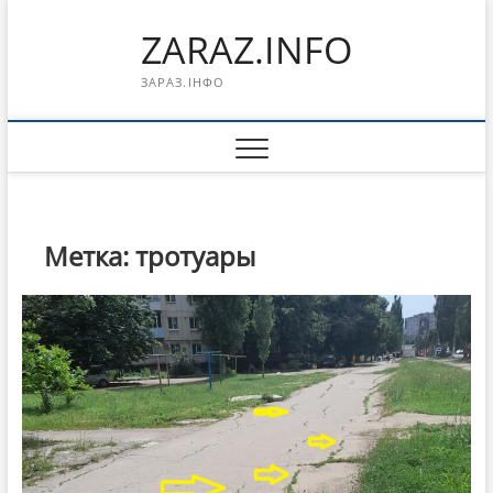
Перейти
ZARAZ.INFO
к
содержимому
ЗАРАЗ.ІНФО
Метка:
тротуары