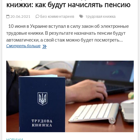
книжки: как будут начислять пенсию
20.06.2021
Без комментариев
трудовая книжка
10 июня в Украине вступал в силу закон об электронные
трудовые книжки. В результате назначать пенсии будут
автоматически, а свой стаж можно будет посмотреть…
В
Смотреть больше
Украине
отменили
трудовые
книжки:
как
будут
начислять
пенсию
НОВИНИ