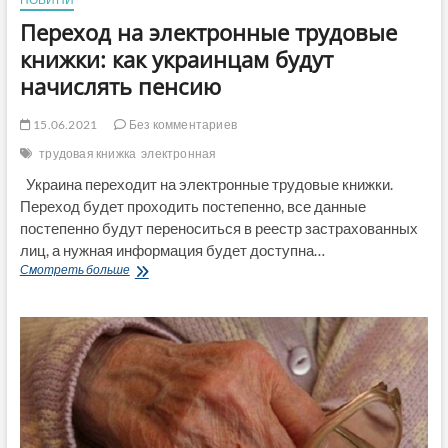
Переход на электронные трудовые
книжки: как украинцам будут
начислять пенсию
15.06.2021
Без комментариев
трудовая книжка
электронная
Украина переходит на электронные трудовые книжки.
Переход будет проходить постепенно, все данные
постепенно будут переноситься в реестр застрахованных
лиц, а нужная информация будет доступна…
Переход
Смотреть больше
на
электронные
трудовые
книжки:
как
украинцам
будут
начислять
пенсию