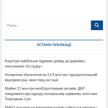
Украине
отменят
бумажные
трудовые
книжки
Поиск…
и
по-
новому
будут
назначать
ОСТАННІ ПУБЛІКАЦІЇ
пенсию
Корупція найбільше підриває довіру до держави,-
опитування «Острову»
Незаконне збагачення на 13,9 млн грн: підозра колишній
віцепрем’єрці- міністерці юстиції
Майже 21 млн грн необґрунтованих активів: ДБР
повідомило про підозру колишньому керівнику логістики
Повітряних Сил
РНБО розглянула виконання планів стійкості в регіонах і