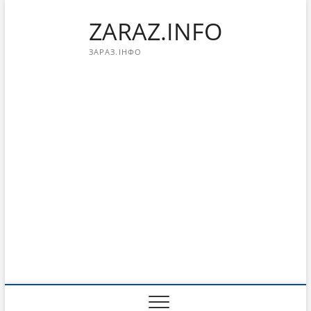
Перейти
ZARAZ.INFO
к
содержимому
ЗАРАЗ.ІНФО