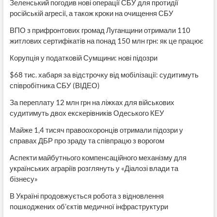
Зеленський погодив нові операції СБУ для протидії
російській агресії, а також кроки на очищення СБУ
ВПО з прифронтових громад Луганщини отримали 110
житлових сертифікатів на понад 150 млн грн: як це працює
Корупція у податковій Сумщини: нові підозри
$68 тис. хабаря за відстрочку від мобілізації: судитимуть
співробітника СБУ (ВІДЕО)
За переплату 12 млн грн на ліжках для військових
судитимуть двох екскерівників Одеського КЕУ
Майже 1,4 тисяч правоохоронців отримали підозри у
справах ДБР про зраду та співпрацю з ворогом
Аспекти майбутнього компенсаційного механізму для
українських аграріїв розглянуть у «Діалозі влади та
бізнесу»
В Україні продовжується робота з відновлення
пошкоджених об’єктів медичної інфраструктури