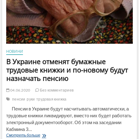
НОВИНИ
В Украине отменят бумажные
трудовые книжки и по-новому будут
назначать пенсию
04.06.2020
Без комментариев
пенсии
руки
трудовая книжка
Пенсии в Украине будут насчитывать автоматически, а
трудовые книжки ликвидируют, вместо них будет работать
электронный документооборот. Об этом на заседании
Кабмина 3…
В
Смотреть больше