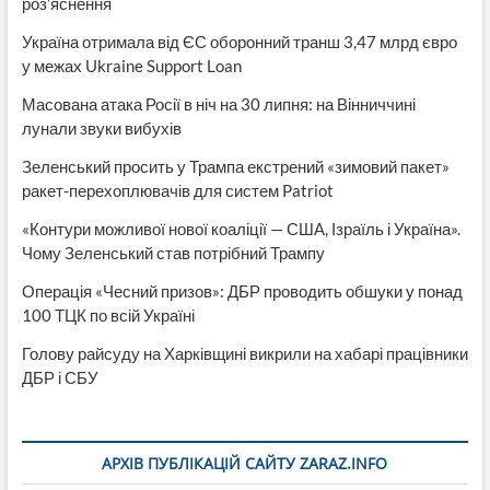
роз’яснення
Україна отримала від ЄС оборонний транш 3,47 млрд євро
у межах Ukraine Support Loan
Масована атака Росії в ніч на 30 липня: на Вінниччині
лунали звуки вибухів
Зеленський просить у Трампа екстрений «зимовий пакет»
ракет-перехоплювачів для систем Patriot
«Контури можливої нової коаліції — США, Ізраїль і Україна».
Чому Зеленський став потрібний Трампу
Операція «Чесний призов»: ДБР проводить обшуки у понад
100 ТЦК по всій Україні
Голову райсуду на Харківщині викрили на хабарі працівники
ДБР і СБУ
АРХІВ ПУБЛІКАЦІЙ САЙТУ ZARAZ.INFO