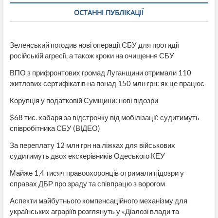
признание
ОСТАННІ ПУБЛІКАЦІЇ
его
недействительным-
штраф
112
Зеленський погодив нові операції СБУ для протидії
тыс
російській агресії, а також кроки на очищення СБУ
грн
ВПО з прифронтових громад Луганщини отримали 110
житлових сертифікатів на понад 150 млн грн: як це працює
Корупція у податковій Сумщини: нові підозри
$68 тис. хабаря за відстрочку від мобілізації: судитимуть
співробітника СБУ (ВІДЕО)
За переплату 12 млн грн на ліжках для військових
судитимуть двох екскерівників Одеського КЕУ
Майже 1,4 тисяч правоохоронців отримали підозри у
справах ДБР про зраду та співпрацю з ворогом
Аспекти майбутнього компенсаційного механізму для
українських аграріїв розглянуть у «Діалозі влади та