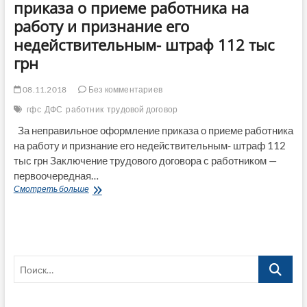
приказа о приеме работника на
работу и признание его
недействительным- штраф 112 тыс
грн
08.11.2018
Без комментариев
гфс
ДФС
работник
трудовой договор
За неправильное оформление приказа о приеме работника
на работу и признание его недействительным- штраф 112
тыс грн Заключение трудового договора с работником —
первоочередная…
За
Смотреть больше
неправильное
оформление
приказа
о
приеме
Поиск…
работника
на
работу
и