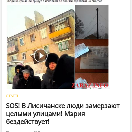
СТАТТІ
SOS! В Лисичанске люди замерзают
целыми улицами! Мэрия
бездействует!