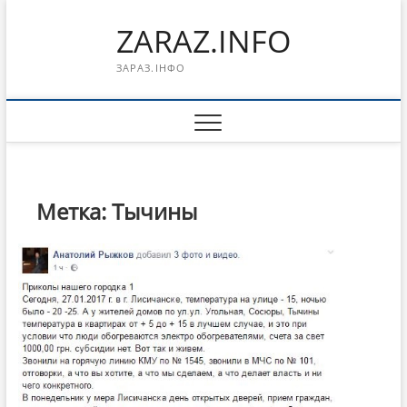
Перейти
ZARAZ.INFO
к
содержимому
ЗАРАЗ.ІНФО
Метка:
Тычины