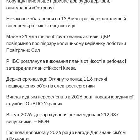
Корупція найбільше підриває довіру до держави,-
опитування «Острову»
Незаконне збагачення на 13,9 млн грн: підозра колишній
віцепрем’єрці- міністерці юстиції
Майже 21 млн грн необґрунтованих активів: ДБР
повідомило про підозру колишньому керівнику логістики
Повітряних Сил
РНБО розглянула виконання планів стійкості в регіонах і
затвердила план стійкості Києва
Держенергонагляд: Оглянуто понад 11,6 тисячі
пошкоджених об’єктів електроенергетики
Виплати дітям переселенців в 2026 році- поради юридичної
служби ГО «ВПО України»
Вступ-2026: до зарахування рекомендовані 212 837
випускників, — МОН
Грошова допомога у 2026 році з нагоди Дня знань сім’ям
військових