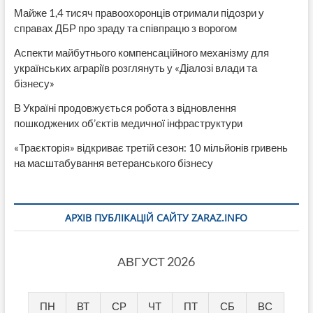
Майже 1,4 тисяч правоохоронців отримали підозри у
справах ДБР про зраду та співпрацю з ворогом
Аспекти майбутнього компенсаційного механізму для
українських аграріїв розглянуть у «Діалозі влади та
бізнесу»
В Україні продовжується робота з відновлення
пошкоджених об’єктів медичної інфраструктури
«Траєкторія» відкриває третій сезон: 10 мільйонів гривень
на масштабування ветеранського бізнесу
АРХІВ ПУБЛІКАЦІЙ САЙТУ ZARAZ.INFO
АВГУСТ 2026
ПН
ВТ
СР
ЧТ
ПТ
СБ
ВС