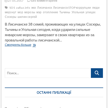
27.01.2017
Без комментариев
SOS
zaRaz.info
жкх
Лисичанск
Лисичанск STOP коррупции
люди
мерзнут
мор
морозы
мэр
отопление
Тычины
Угольная
улицах
Сосюры
шилин сергей
В Лисичанске 38 семей, проживающих на улицах Сосюры,
Тычины и Угольная сегодня, когда ударили сильные
январские морозы, замерзают в своих квартирах из-за
провальной работы лисичанской…
SOS!
Смотреть больше
В
Лисичанске
люди
замерзают
целыми
Поиск…
улицами!
Мэрия
бездействует!
ОСТАННІ ПУБЛІКАЦІЇ