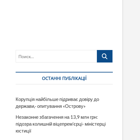
Поиск…
ОСТАННІ ПУБЛІКАЦІЇ
Корупція найбільше підриває довіру до
держави,- опитування «Острову»
Незаконне збагачення на 13,9 млн грн:
підозра колишній віцепрем’єрці- міністерці
юстиції