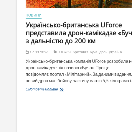
НОВИНИ
Українсько-британська UForce
представила дрон-камікадзе «Буч
з дальністю до 200 км
17.03.2026
UForce
британія
буча
дрон
україна
Українсько-британська компанія UForce розробила 
дрон-камікадзе під назвою «Буча». Про це
повідомляє портал «Мілітарний». За даними видання,
новий дрон має бойову частину вагою 5,5 кілограма і
Українсько-
Смотреть больше
британська
UForce
представила
дрон-
камікадзе
«Буча»
з
дальністю