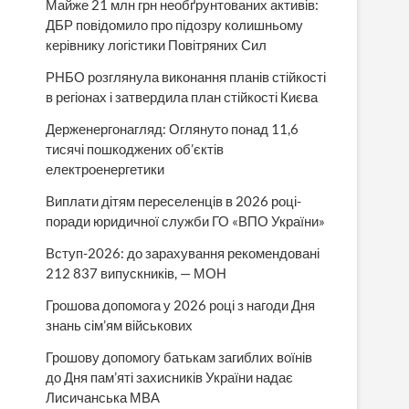
Майже 21 млн грн необґрунтованих активів:
ДБР повідомило про підозру колишньому
керівнику логістики Повітряних Сил
РНБО розглянула виконання планів стійкості
в регіонах і затвердила план стійкості Києва
Держенергонагляд: Оглянуто понад 11,6
тисячі пошкоджених об’єктів
електроенергетики
Виплати дітям переселенців в 2026 році-
поради юридичної служби ГО «ВПО України»
Вступ-2026: до зарахування рекомендовані
212 837 випускників, — МОН
Грошова допомога у 2026 році з нагоди Дня
знань сім’ям військових
Грошову допомогу батькам загиблих воїнів
до Дня пам’яті захисників України надає
Лисичанська МВА