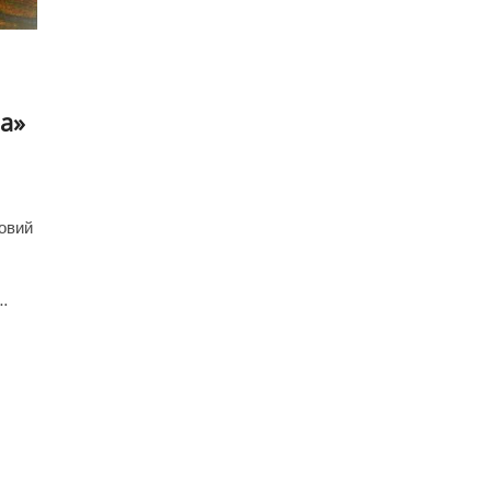
а»
новий
…