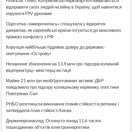
Financial Times: Колумбійські наркокартелі намагаються
відправити своїх людей на війну в Україну, щоб навчитися
керувати FPV-дронами
Одеситка «заморочилась» і пошукала у відкритих
джерелах, як європейські країни готуються до можливого
прямого конфлікту з РФ
Корупція найбільше підриває довіру до держави,-
опитування «Острову»
Незаконне збагачення на 13,9 млн грн: підозра колишній
віцепрем’єрці- міністерці юстиції
Майже 21 млн грн необґрунтованих активів: ДБР
повідомило про підозру колишньому керівнику логістики
Повітряних Сил
РНБО розглянула виконання планів стійкості в регіонах і
затвердила план стійкості Києва
Держенергонагляд: Оглянуто понад 11,6 тисячі
пошкоджених об’єктів електроенергетики