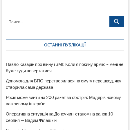
Луганской
области
уличен
Поиск…
на
взятке
в
100
тыс
ОСТАННІ ПУБЛІКАЦІЇ
гривен
с
угольных
предприятий
Павло Казарін про війну і ЗМІ: Коли я покину армію – мені не
буде куди повертатися
Допомога для ВПО перетворилася на смугу перешкод, яку
створила сама держава
Росія може вийти на 200 ракет за обстріл: Мадяр в новому
важливому інтерв’ю
Оперативна ситуація на Донеччині станом на ранок 10
серпня — Вадим Філашкін