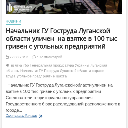
НОВИНИ
Начальник ГУ Гоструда Луганской
области уличен на взятке в 100 тыс
гривен с угольных предприятий
29.03.2019
1 Комментарий
взятка
гбр
Генеральная прокуратура Украины
луганская
область
Начальник ГУ Гоструда Луганской области
охране
труда
угольное предприятие
шахта
Начальник ГУ Гоструда Луганской области уличен на
взятке в 100 тыс гривен с угольных предприятий
Следователи территориального управления
Государственного бюро расследований, расположенного в
городе…
Начальник
Смотреть больше
ГУ
Гоструда