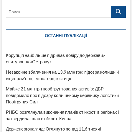
до
Поиск…
кругової
оборони:
у
Вишгородській
РВА
ОСТАННІ ПУБЛІКАЦІЇ
назвали
суму
витрат
Корупція найбільше підриває довіру до держави,-
опитування «Острову»
Незаконне збагачення на 13,9 млн грн: підозра колишній
віцепрем’єрці- міністерці юстиції
Майже 21 млн грн необґрунтованих активів: ДБР
повідомило про підозру колишньому керівнику логістики
Повітряних Сил
РНБО розглянула виконання планів стійкості в регіонах і
затвердила план стійкості Києва
Держенергонагляд: Оглянуто понад 11,6 тисячі