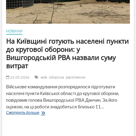
НОВИНИ
На Київщині готують населені пункти
до кругової оборони: у
Вишгородській РВА назвали суму
витрат
23.05.2026
київ
оборона
укріплення
Військове командування розпорядилося підготувати
населені пункти Київської області до кругової оборони,
повідомив голова Вишгородської РВА Данчин. За його
оцінкою, на ці роботи знадобиться близько 11…
На
Смотреть больше
Київщині
готують
населені
пункти