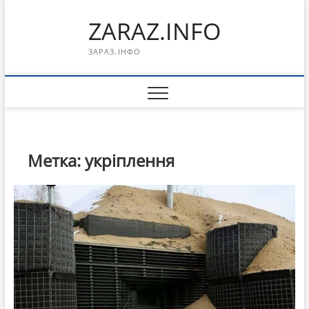
Перейти
ZARAZ.INFO
к
содержимому
ЗАРАЗ.ІНФО
Метка:
укріплення