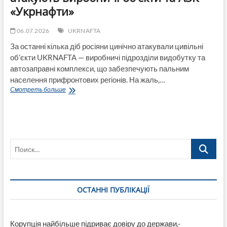
«Укрнафти»
06.07.2026
UKRNAFTA
За останні кілька діб росіяни цинічно атакували цивільні
об’єкти UKRNAFTA — виробничі підрозділи видобутку та
автозаправні комплекси, що забезпечують пальним
населення прифронтових регіонів. На жаль,…
Росіяни
Смотреть больше
майже
тиждень
підряд
атакують
виробничі
Поиск…
об’єкти
та
АЗК
«Укрнафти»
ОСТАННІ ПУБЛІКАЦІЇ
Корупція найбільше підриває довіру до держави,-