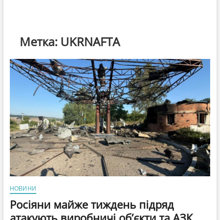
Метка:
UKRNAFTA
НОВИНИ
Росіяни майже тиждень підряд
атакують виробничі об’єкти та АЗК