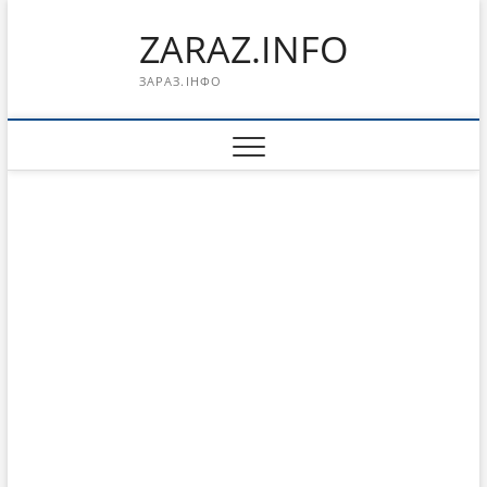
Перейти
ZARAZ.INFO
к
содержимому
ЗАРАЗ.ІНФО