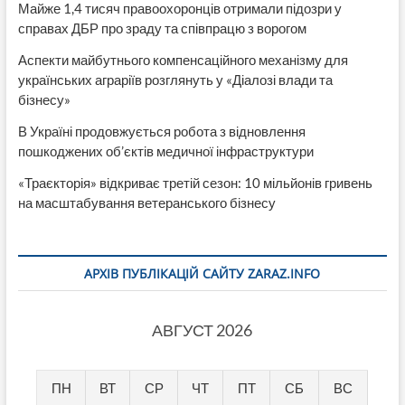
Майже 1,4 тисяч правоохоронців отримали підозри у
справах ДБР про зраду та співпрацю з ворогом
Аспекти майбутнього компенсаційного механізму для
українських аграріїв розглянуть у «Діалозі влади та
бізнесу»
В Україні продовжується робота з відновлення
пошкоджених об’єктів медичної інфраструктури
«Траєкторія» відкриває третій сезон: 10 мільйонів гривень
на масштабування ветеранського бізнесу
АРХІВ ПУБЛІКАЦІЙ САЙТУ ZARAZ.INFO
АВГУСТ 2026
ПН
ВТ
СР
ЧТ
ПТ
СБ
ВС