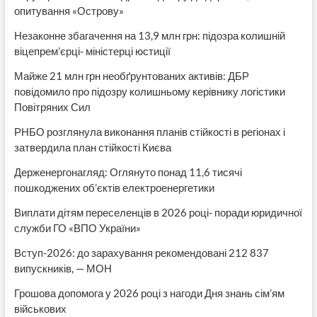
опитування «Острову»
Незаконне збагачення на 13,9 млн грн: підозра колишній
віцепрем’єрці- міністерці юстиції
Майже 21 млн грн необґрунтованих активів: ДБР
повідомило про підозру колишньому керівнику логістики
Повітряних Сил
РНБО розглянула виконання планів стійкості в регіонах і
затвердила план стійкості Києва
Держенергонагляд: Оглянуто понад 11,6 тисячі
пошкоджених об’єктів електроенергетики
Виплати дітям переселенців в 2026 році- поради юридичної
служби ГО «ВПО України»
Вступ-2026: до зарахування рекомендовані 212 837
випускників, — МОН
Грошова допомога у 2026 році з нагоди Дня знань сім’ям
військових