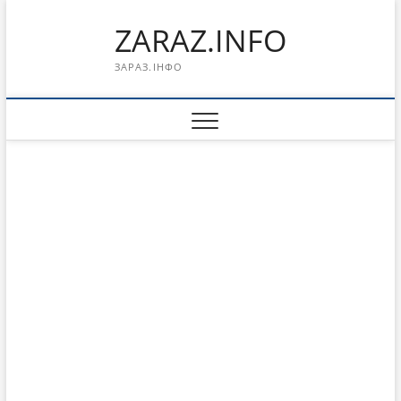
Перейти
ZARAZ.INFO
к
содержимому
ЗАРАЗ.ІНФО