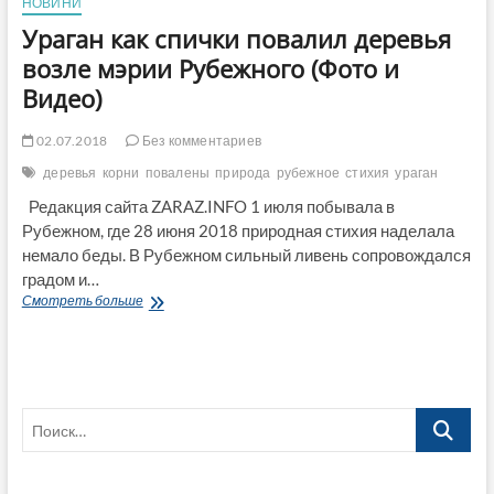
НОВИНИ
Ураган как спички повалил деревья
возле мэрии Рубежного (Фото и
Видео)
02.07.2018
Без комментариев
деревья
корни
повалены
природа
рубежное
стихия
ураган
Редакция сайта ZARAZ.INFO 1 июля побывала в
Рубежном, где 28 июня 2018 природная стихия наделала
немало беды. В Рубежном сильный ливень сопровождался
градом и…
Ураган
Смотреть больше
как
спички
повалил
деревья
возле
Поиск…
мэрии
Рубежного
(Фото
и