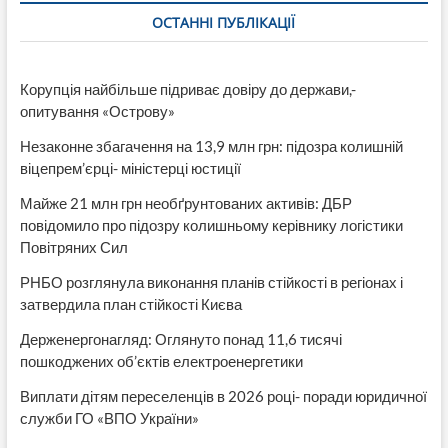
Видео)
ОСТАННІ ПУБЛІКАЦІЇ
Корупція найбільше підриває довіру до держави,-
опитування «Острову»
Незаконне збагачення на 13,9 млн грн: підозра колишній
віцепрем’єрці- міністерці юстиції
Майже 21 млн грн необґрунтованих активів: ДБР
повідомило про підозру колишньому керівнику логістики
Повітряних Сил
РНБО розглянула виконання планів стійкості в регіонах і
затвердила план стійкості Києва
Держенергонагляд: Оглянуто понад 11,6 тисячі
пошкоджених об’єктів електроенергетики
Виплати дітям переселенців в 2026 році- поради юридичної
служби ГО «ВПО України»