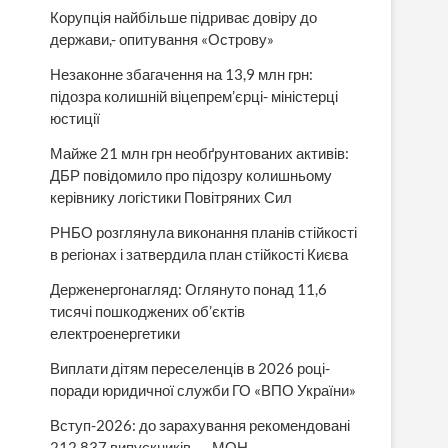
Корупція найбільше підриває довіру до
держави,- опитування «Острову»
Незаконне збагачення на 13,9 млн грн:
підозра колишній віцепрем’єрці- міністерці
юстиції
Майже 21 млн грн необґрунтованих активів:
ДБР повідомило про підозру колишньому
керівнику логістики Повітряних Сил
РНБО розглянула виконання планів стійкості
в регіонах і затвердила план стійкості Києва
Держенергонагляд: Оглянуто понад 11,6
тисячі пошкоджених об’єктів
електроенергетики
Виплати дітям переселенців в 2026 році-
поради юридичної служби ГО «ВПО України»
Вступ-2026: до зарахування рекомендовані
212 837 випускників, — МОН