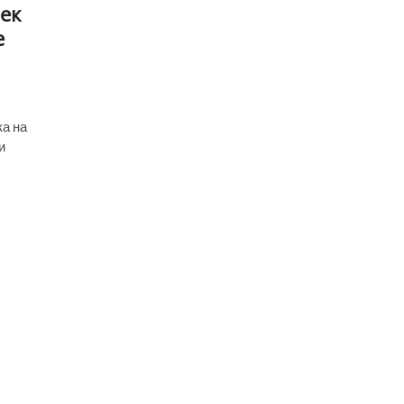
ек
е
ка на
и