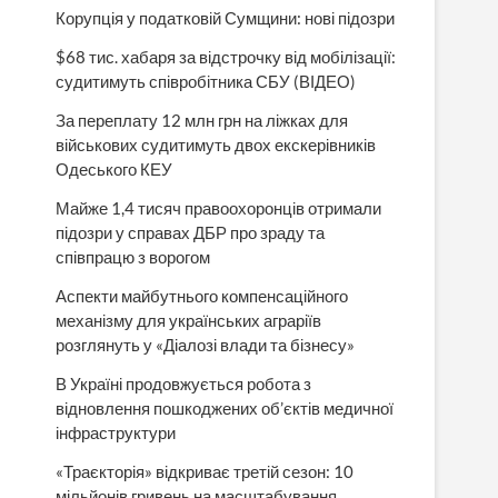
Корупція у податковій Сумщини: нові підозри
$68 тис. хабаря за відстрочку від мобілізації:
судитимуть співробітника СБУ (ВІДЕО)
За переплату 12 млн грн на ліжках для
військових судитимуть двох екскерівників
Одеського КЕУ
Майже 1,4 тисяч правоохоронців отримали
підозри у справах ДБР про зраду та
співпрацю з ворогом
Аспекти майбутнього компенсаційного
механізму для українських аграріїв
розглянуть у «Діалозі влади та бізнесу»
В Україні продовжується робота з
відновлення пошкоджених об’єктів медичної
інфраструктури
«Траєкторія» відкриває третій сезон: 10
мільйонів гривень на масштабування