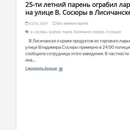
25-ти летний парень ограбил лар
на улице В. Сосюры в Лисичанск
02.01.2019
Без комментариев
в. сосюры
грабеж
ларек
Лисичанск
парень
полиция
В Лисичанске о краже продуктов из торгового ларь
улице Владимира Сосюры примерно в 24:00 полици
сообщила сотрудница этого заведения. В частности
она…
25-
Смотреть больше
ти
летний
парень
ограбил
ларек
на
улице
В.
Сосюры
в
Лисичанске