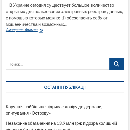
В Украине сегодня существует большое количество
открытых для пользования электронных реестров данных,
с помощью которых можно: 1) обезопасить себя от
мошенничества и возможных…
Сотня
Смотреть больше
электронных
реестров
открытых
данных
Поиск…
ОСТАННІ ПУБЛІКАЦІЇ
Корупція найбільше підриває довіру до держави,-
опитування «Острову»
Незаконне збагачення на 13,9 млн грн: підозра колишній
віцепрем’єрці- міністерці юстиції