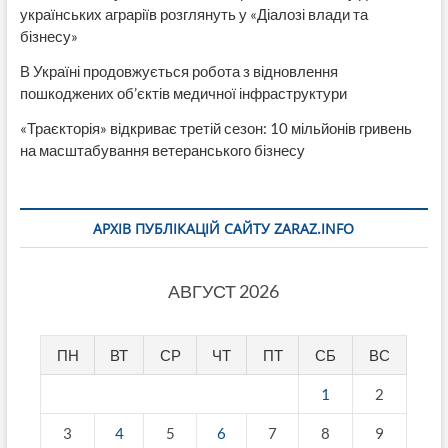
українських аграріїв розглянуть у «Діалозі влади та
бізнесу»
В Україні продовжується робота з відновлення
пошкоджених об’єктів медичної інфраструктури
«Траєкторія» відкриває третій сезон: 10 мільйонів гривень
на масштабування ветеранського бізнесу
АРХІВ ПУБЛІКАЦІЙ САЙТУ ZARAZ.INFO
АВГУСТ 2026
ПН
ВТ
СР
ЧТ
ПТ
СБ
ВС
1
2
3
4
5
6
7
8
9