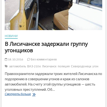
НОВИНИ
В Лисичанске задержали группу
угонщиков
18.10.2016
Без комментариев
автомобиль
ВАЗ-2106
Лисичанск
полиция
Северодонецк
угон
Правоохранители задержали троих жителей Лисичанска по
подозрению в совершении угонов и краж из салонов
автомобилей. На счету этой группы угонщиков — шесть
уголовных преступлений. Об…
В
Смотреть больше
Лисичанске
задержали
группу