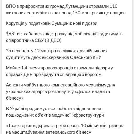
ВПО з прифронтових громад Луганщини отримали 110
житлових сертифікатів на понад 150 млн грн: як це працює
Корупція у податковій Сумщини: нові підозри
$68 тис. хабаря за відстрочку від мобілізації: судитимуть
співробітника СБУ (ВІДЕО)
За переплату 12 млн грн на ліжках для військових
судитимуть двох екскерівників Одеського КЕУ
Майже 1,4 тисяч правоохоронців отримали підозри у
справах ДБР про зраду та співпрацю з ворогом
Аспекти майбутнього компенсаційного механізму для
українських аграріїв розглянуть у «Діалозі влади та
бізнесу»
В Україні продовжується робота з відновлення
пошкоджених об’єктів медичної інфраструктури
«Траєкторія» відкриває третій сезон: 10 мільйонів гривень
на масштабування ветеранського бізнесу