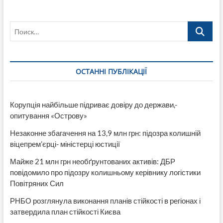
угонщиков
Поиск…
ОСТАННІ ПУБЛІКАЦІЇ
Корупція найбільше підриває довіру до держави,-
опитування «Острову»
Незаконне збагачення на 13,9 млн грн: підозра колишній
віцепрем’єрці- міністерці юстиції
Майже 21 млн грн необґрунтованих активів: ДБР
повідомило про підозру колишньому керівнику логістики
Повітряних Сил
РНБО розглянула виконання планів стійкості в регіонах і
затвердила план стійкості Києва