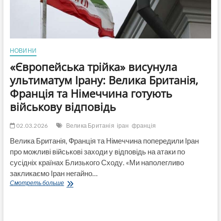
НОВИНИ
«Європейська трійка» висунула
ультиматум Ірану: Велика Британія,
Франція та Німеччина готують
військову відповідь
02.03.2026
Велика Британія
іран
франція
Велика Британія, Франція та Німеччина попередили Іран
про можливі військові заходи у відповідь на атаки по
сусідніх країнах Близького Сходу. «Ми наполегливо
закликаємо Іран негайно…
«Європейська
Смотреть больше
трійка»
висунула
ультиматум
Ірану: