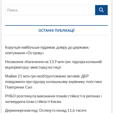
Велика
Поиск…
Британія,
Франція
та
Німеччина
готують
ОСТАННІ ПУБЛІКАЦІЇ
військову
відповідь
Корупція найбільше підриває довіру до держави,-
опитування «Острову»
Незаконне збагачення на 13,9 млн грн: підозра колишній
віцепрем’єрці- міністерці юстиції
Майже 21 млн грн необґрунтованих активів: ДБР
повідомило про підозру колишньому керівнику логістики
Повітряних Сил
РНБО розглянула виконання планів стійкості в регіонах і
затвердила план стійкості Києва
Держенергонагляд: Оглянуто понад 11,6 тисячі