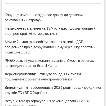
хабаря
Корупція найбільше підриває довіру до держави,-
опитування «Острову»
Незаконне збагачення на 13,9 млн грн: підозра колишній
віцепрем’єрці- міністерці юстиції
Майже 21 млн грн необґрунтованих активів: ДБР
повідомило про підозру колишньому керівнику логістики
Повітряних Сил
РНБО розглянула виконання планів стійкості в регіонах і
затвердила план стійкості Києва
Держенергонагляд: Оглянуто понад 11,6 тисячі
пошкоджених об’єктів електроенергетики
Виплати дітям переселенців в 2026 році- поради юридичної
служби ГО «ВПО України»
Вступ-2026: до зарахування рекомендовані 212 837
випускників, — МОН