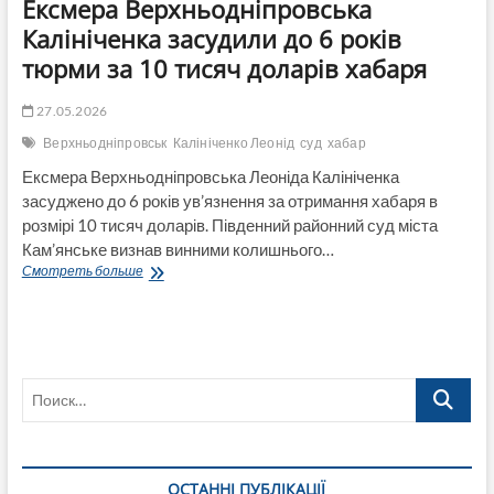
Ексмера Верхньодніпровська
Калініченка засудили до 6 років
тюрми за 10 тисяч доларів хабаря
27.05.2026
Верхньодніпровськ
Калініченко Леонід
суд
хабар
Ексмера Верхньодніпровська Леоніда Калініченка
засуджено до 6 років ув’язнення за отримання хабаря в
розмірі 10 тисяч доларів. Південний районний суд міста
Кам’янське визнав винними колишнього…
Ексмера
Смотреть больше
Верхньодніпровська
Калініченка
засудили
до
6
Поиск…
років
тюрми
за
10
тисяч
ОСТАННІ ПУБЛІКАЦІЇ
доларів