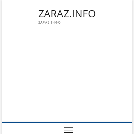
Перейти
ZARAZ.INFO
к
содержимому
ЗАРАЗ.ІНФО