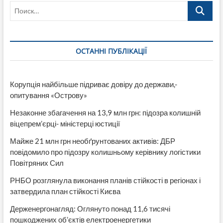
Поиск…
в
107
окрузі
при
обробці
ОСТАННІ ПУБЛІКАЦІЇ
100%
протоколів
Корупція найбільше підриває довіру до держави,-
опитування «Острову»
Незаконне збагачення на 13,9 млн грн: підозра колишній
віцепрем’єрці- міністерці юстиції
Майже 21 млн грн необґрунтованих активів: ДБР
повідомило про підозру колишньому керівнику логістики
Повітряних Сил
РНБО розглянула виконання планів стійкості в регіонах і
затвердила план стійкості Києва
Держенергонагляд: Оглянуто понад 11,6 тисячі
пошкоджених об’єктів електроенергетики