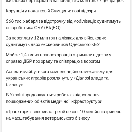
житлових сертифікатів на понад 150 млн грн: як це працює
Корупція у податковій Сумщини: нові підозри
$68 тис. хабаря за відстрочку від мобілізації: судитимуть
співробітника СБУ (ВІДЕО)
За переплату 12 млн грн на ліжках для військових
судитимуть двох екскерівників Одеського КЕУ
Майже 1,4 тисяч правоохоронців отримали підозри у
справах ДБР про зраду та співпрацю з ворогом
Аспекти майбутнього компенсаційного механізму для
українських аграріїв розглянуть у «Діалозі влади та
бізнесу»
В Україні продовжується робота з відновлення
пошкоджених об’єктів медичної інфраструктури
«Траєкторія» відкриває третій сезон: 10 мільйонів гривень
на масштабування ветеранського бізнесу