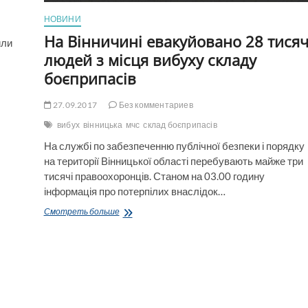
НОВИНИ
На Вінничині евакуйовано 28 тися
или
людей з місця вибуху складу
боєприпасів
27.09.2017
Без комментариев
вибух
вінницька
мчс
склад боєприпасів
На службі по забезпеченню публічної безпеки і порядку
на території Вінницької області перебувають майже три
тисячі правоохоронців. Станом на 03.00 годину
інформація про потерпілих внаслідок…
На
Смотреть больше
Вінничині
евакуйовано
28
тисяч
людей
з
місця