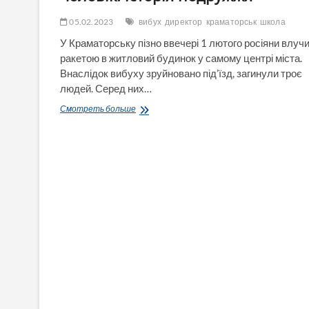
05.02.2023
вибух
директор
краматорськ
школа
У Краматорську пізно ввечері 1 лютого росіяни влуч
ракетою в житловий будинок у самому центрі міста.
Внаслідок вибуху зруйновано під’їзд, загинули троє
людей. Серед них…
У
Смотреть больше
Краматорську
внаслідок
удару
загинули
директорка
школи
та
її
чоловік:
історія
подружжя