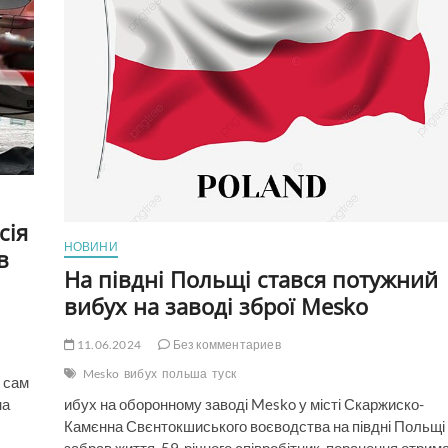
сія
НОВИНИ
в
На півдні Польщі стався потужний
вибух на заводі зброї Mesko
11.06.2024
Без комментариев
Mesko
вибух
польша
туск
, сам
ибух на оборонному заводі Mesko у місті Скаржиско-
на
Камєнна Свєнтокшиського воєводства на півдні Польщі
забрав життя 59-річного співробітник, поранення отрим