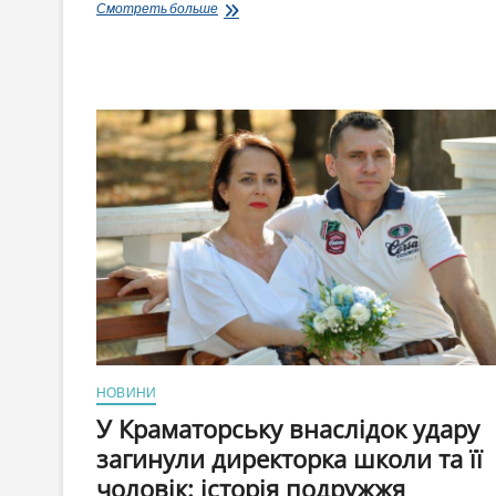
Вибух
Смотреть больше
авто
в
Одесі:
з’явилася
версія
що
загиблий
військовий
служив
в
ДПСУ,
сам
виготовив
вибухівку
і
ймовірно
співпрацював
з
Росією
НОВИНИ
У Краматорську внаслідок удару
загинули директорка школи та її
чоловік: історія подружжя