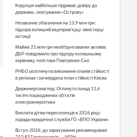
Корупція найбільше підриває довіру до
держави,- опитування «Острову»
Незаконне збагачення на 13,9 млн грн:
підозра колишній віцепрем’єрці- міністерці
юстиції
Майже 21 млн грн необґрунтованих активів:
ДБР повідомило про підозру колишньому
керівнику логістики Повітряних Сил
РНБО розглянула виконання планів стійкості
в регіонах і затвердила план стійкості Києва
Держенергонагляд: Оглянуто понад 11,6
тисячі пошкоджених об’єктів
електроенергетики
Виплати дітям переселенців в 2026 році-
поради юридичної служби ГО «ВПО України»
Вступ-2026: до зарахування рекомендовані
212 837 випускників, — МОН
ав