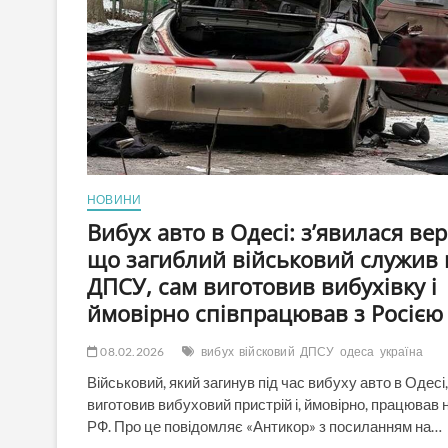
НОВИНИ
Вибух авто в Одесі: з’явилася вер
що загиблий військовий служив 
ДПСУ, сам виготовив вибухівку і
ймовірно співпрацював з Росією
08.02.2026
вибух
війсковий
ДПСУ
одеса
україна
Військовий, який загинув під час вибуху авто в Одесі
виготовив вибуховий пристрій і, ймовірно, працював 
РФ. Про це повідомляє «Антикор» з посиланням на…