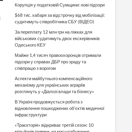
Корупція у податковій Сумщини: нові підозри
$68 тис. хабаря за відстрочку від мобілізації:
ч
судитимуть співробітника СБУ (ВІДЕО)
За переплату 12 млн грн на ліжках для
військових судитимуть двох екскерівників
Одеського КЕУ
Майже 1,4 тисяч правоохоронців отримали
підозри у справах ДБР про зраду та
співпрацю з ворогом
Аспекти майбутнього компенсаційного
механізму для українських аграріїв
розглянуть у «Діалозі влади та бізнесу»
В Україні продовжується робота з
відновлення пошкоджених об’єктів медичної
інфраструктури
«Траєкторія» відкриває третій сезон: 10
мільйонів гривень на масштабування