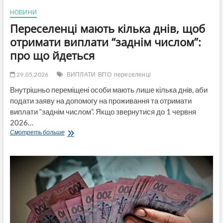
НОВИНИ
Переселенці мають кілька днів, щоб
отримати виплати “заднім числом”:
про що йдеться
29.05.2026
ВИПЛАТИ
ВПО
переселенці
Внутрішньо переміщені особи мають лише кілька днів, аби
подати заяву на допомогу на проживання та отримати
виплати “заднім числом”. Якщо звернутися до 1 червня
2026…
Переселенці
Смотреть больше
мають
кілька
днів,
щоб
отримати
виплати
“заднім
числом”:
про
що