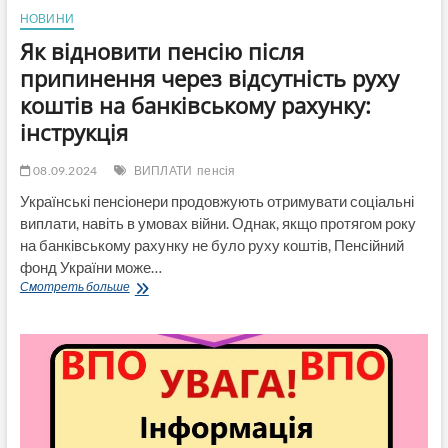
НОВИНИ
Як відновити пенсію після
припинення через відсутність руху
коштів на банківському рахунку:
інструкція
08.09.2024
ВИПЛАТИ
пенсія
Українські пенсіонери продовжують отримувати соціальні
виплати, навіть в умовах війни. Однак, якщо протягом року
на банківському рахунку не було руху коштів, Пенсійний
фонд України може…
Як
Смотреть больше
відновити
пенсію
після
припинення
через
відсутність
руху
коштів
на