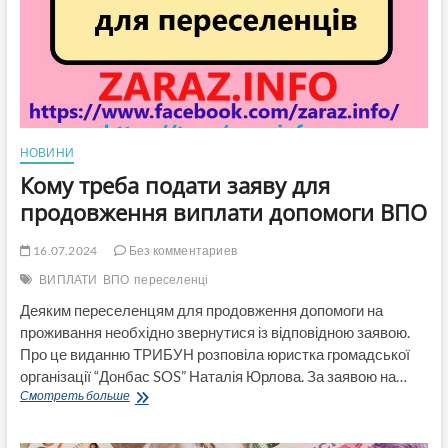
банківському
рахунку:
інструкція
НОВИНИ
Кому треба подати заяву для
продовження виплати допомоги ВПО
16.07.2024
Без комментариев
ВИПЛАТИ
ВПО
переселенці
Деяким переселенцям для продовження допомоги на
проживання необхідно звернутися із відповідною заявою.
Про це виданню ТРИБУН розповіла юристка громадської
організації “Донбас SOS” Наталія Юрлова. За заявою на…
Кому
Смотреть больше
треба
подати