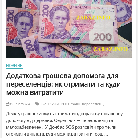
хто
продовжуватиме
отримувати
допомогу
НОВИНИ
Додаткова грошова допомога для
переселенців: як отримати та куди
можна витратити
03.12.2024
ВИПЛАТИ
ВПО
гроші
переселенці
Деякі українці зможуть отримати одноразову фінансову
допомогу від держави. Серед них — переселенці та
малозабезпечені. У Донбас SOS розповіли про те, як
отримати виплати, куди можна витратити гроші…