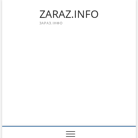
Перейти
ZARAZ.INFO
к
содержимому
ЗАРАЗ.ІНФО