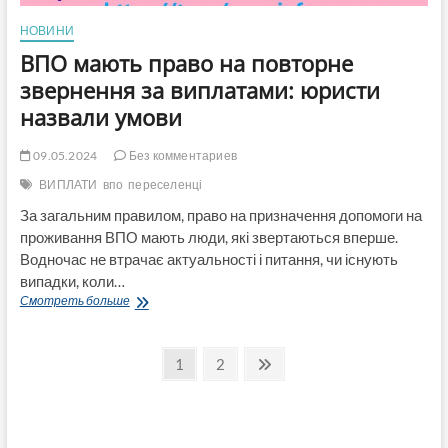
НОВИНИ
ВПО мають право на повторне
звернення за виплатами: юристи
назвали умови
09.05.2024
Без комментариев
ВИПЛАТИ
впо
переселенці
За загальним правилом, право на призначення допомоги на
проживання ВПО мають люди, які звертаються вперше.
Водночас не втрачає актуальності і питання, чи існують
випадки, коли…
ВПО
Смотреть больше
мають
право
Пагинация
на
Страница
Страница
След.
1
2
повторне
страница
записей
звернення
за
виплатами:
юристи