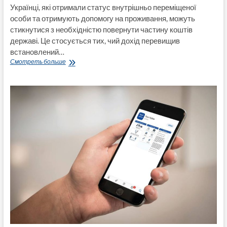
Українці, які отримали статус внутрішньо переміщеної
особи та отримують допомогу на проживання, можуть
стикнутися з необхідністю повернути частину коштів
державі. Це стосується тих, чий дохід перевищив
встановлений…
Деяким
Смотреть больше
переселенцям
доведеться
повернути
виплати:
кого
це
стосується
і
чому