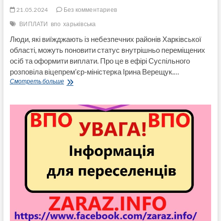
21.05.2024
Без комментариев
ВИПЛАТИ
впо
харьківська
Люди, які виїжджають із небезпечних районів Харківської
області, можуть поновити статус внутрішньо переміщених
осіб та оформити виплати. Про це в ефірі Суспільного
розповіла віцепрем’єр-міністерка Ірина Верещук.…
Громадянам,
Смотреть больше
які
евакуюються
з
Харківщини,
поновлять
виплати
ВПО