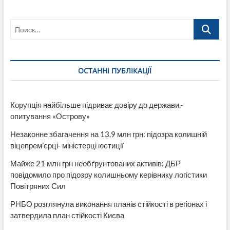
назвали
умови
Поиск…
ОСТАННІ ПУБЛІКАЦІЇ
Корупція найбільше підриває довіру до держави,-
опитування «Острову»
Незаконне збагачення на 13,9 млн грн: підозра колишній
віцепрем’єрці- міністерці юстиції
Майже 21 млн грн необґрунтованих активів: ДБР
повідомило про підозру колишньому керівнику логістики
Повітряних Сил
РНБО розглянула виконання планів стійкості в регіонах і
затвердила план стійкості Києва