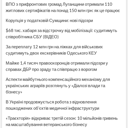
ВПО з прифронтових громад Луганщини отримали 110
житлових сертифікатів на понад 150 млн грн: як це працює
Корупція у податковій Сумщини: нові підозри
$68 тис. хабаря за відстрочку від мобілізації: судитимуть
співробітника СБУ (ВІДЕО)
За переплату 12 млн грн на ліжках для військових
судитимуть двох екскерівників Одеського КЕУ
Майже 1,4 тисяч правоохоронців отримали підозри у
справах ДБР про зраду та співпрацю з ворогом
Аспекти майбутнього компенсаційного механізму для
українських аграріїв розглянуть у «Діалозі влади та
бізнесу»
В Україні продовжується робота з відновлення
пошкоджених об’єктів медичної інфраструктури
«Траєкторія» відкриває третій сезон: 10 мільйонів гривень
на масштабування ветеранського бізнесу