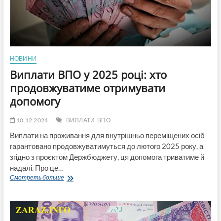
йдеться
НОВИНИ
Виплати ВПО у 2025 році: хто
продовжуватиме отримувати
допомогу
10.12.2024
ВИПЛАТИ
ВПО
Виплати на проживання для внутрішньо переміщених осіб
гарантовано продовжуватимуться до лютого 2025 року, а
згідно з проєктом Держбюджету, ця допомога триватиме й
надалі. Про це…
Виплати
Смотреть больше
ВПО
у
2025
році: