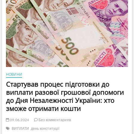
заяву
для
продовження
виплати
допомоги
ВПО
НОВИНИ
Стартував процес підготовки до
виплати разової грошової допомоги
до Дня Незалежності України: хто
зможе отримати кошти
09.06.2024
Без комментариев
ВИПЛАТИ
день конституції