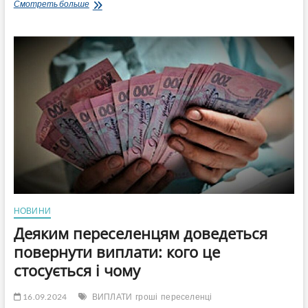
Додаткова
Смотреть больше
грошова
допомога
для
переселенців:
як
отримати
та
куди
можна
витратити
НОВИНИ
Деяким переселенцям доведеться
повернути виплати: кого це
стосується і чому
16.09.2024
ВИПЛАТИ
гроші
переселенці