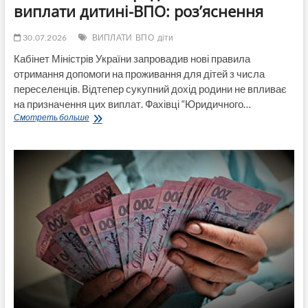
виплати дитині-ВПО: роз’яснення
30.07.2026
ВИПЛАТИ
ВПО
діти
Кабінет Міністрів України запровадив нові правила
отримання допомоги на проживання для дітей з числа
переселенців. Відтепер сукупний дохід родини не впливає
на призначення цих виплат. Фахівці “Юридичного…
Майновий
Смотреть больше
стан
родини
впливає
на
виплати
дитині-
ВПО:
роз’яснення