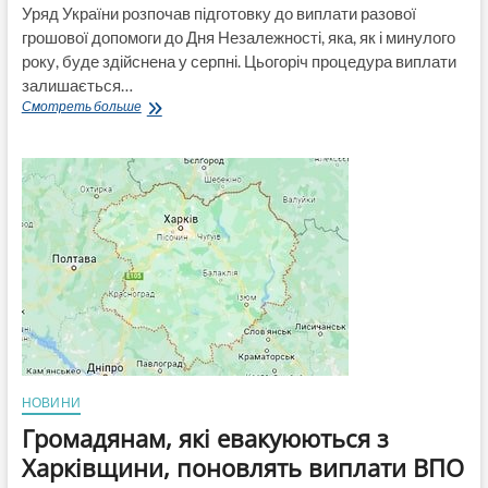
Уряд України розпочав підготовку до виплати разової
грошової допомоги до Дня Незалежності, яка, як і минулого
року, буде здійснена у серпні. Цьогоріч процедура виплати
залишається…
Стартував
Смотреть больше
процес
підготовки
до
виплати
разової
грошової
допомоги
до
Дня
Незалежності
України:
хто
зможе
отримати
кошти
НОВИНИ
Громадянам, які евакуюються з
Харківщини, поновлять виплати ВПО