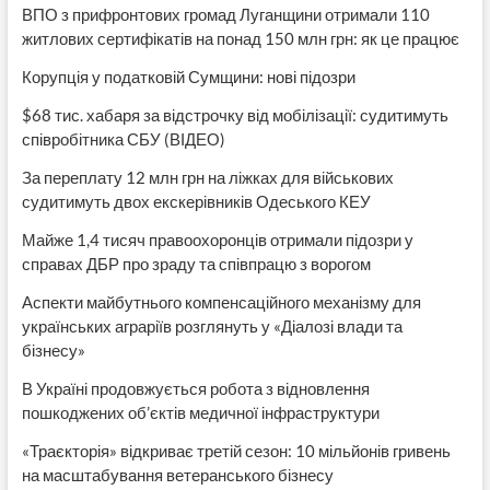
ВПО з прифронтових громад Луганщини отримали 110
житлових сертифікатів на понад 150 млн грн: як це працює
Корупція у податковій Сумщини: нові підозри
$68 тис. хабаря за відстрочку від мобілізації: судитимуть
співробітника СБУ (ВІДЕО)
За переплату 12 млн грн на ліжках для військових
судитимуть двох екскерівників Одеського КЕУ
Майже 1,4 тисяч правоохоронців отримали підозри у
справах ДБР про зраду та співпрацю з ворогом
Аспекти майбутнього компенсаційного механізму для
українських аграріїв розглянуть у «Діалозі влади та
бізнесу»
В Україні продовжується робота з відновлення
пошкоджених об’єктів медичної інфраструктури
«Траєкторія» відкриває третій сезон: 10 мільйонів гривень
на масштабування ветеранського бізнесу