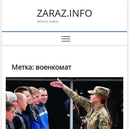
Перейти
ZARAZ.INFO
к
содержимому
ЗАРАЗ.ІНФО
Метка:
военкомат