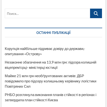
раз,
в
Поиск…
военкомат
увезет
полиция.
Как
Рада
ОСТАННІ ПУБЛІКАЦІЇ
изменила
правила
призыва
Корупція найбільше підриває довіру до держави,-
опитування «Острову»
Незаконне збагачення на 13,9 млн грн: підозра колишній
віцепрем’єрці- міністерці юстиції
Майже 21 млн грн необґрунтованих активів: ДБР
повідомило про підозру колишньому керівнику логістики
Повітряних Сил
РНБО розглянула виконання планів стійкості в регіонах і
затвердила план стійкості Києва