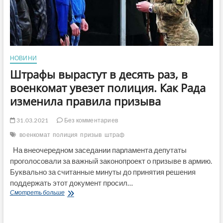
НОВИНИ
Штрафы вырастут в десять раз, в
военкомат увезет полиция. Как Рада
изменила правила призыва
31.03.2021
Без комментариев
военкомат
полиция
призыв
штраф
На внеочередном заседании парламента депутаты
проголосовали за важный законопроект о призыве в армию.
Буквально за считанные минуты до принятия решения
поддержать этот документ просил…
Штрафы
Смотреть больше
вырастут
в
десять