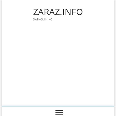
Перейти
ZARAZ.INFO
к
содержимому
ЗАРАЗ.ІНФО