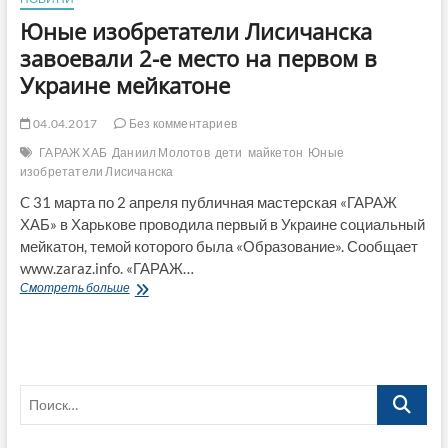
Юные изобретатели Лисичанска
завоевали 2-е место на первом в
Украине мейкатоне
04.04.2017
Без комментариев
ГАРАЖ ХАБ
Даниил Молотов
дети
майкетон
Юные
изобретатели Лисичанска
C 31 марта по 2 апреля публичная мастерская «ГАРАЖ
ХАБ» в Харькове проводила первый в Украине социальный
мейкатон, темой которого была «Образование». Сообщает
www.zaraz.info. «ГАРАЖ…
Юные
Смотреть больше
изобретатели
Лисичанска
завоевали
2-
е
Поиск…
место
на
первом