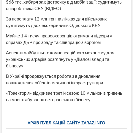
$68 тис. хабаря за відстрочку від мобілізації: судитимуть
співробітника СБУ (ВІДЕО)
За переплату 12 млн грн на ліжках для військових
судитимуть двох екскерівників Одеського КЕУ
Майже 1,4 тисяч правоохоронців отримали підозри у
справах ДБР про зраду та співпрацю з ворогом
Аспекти майбутнього компенсаційного механізму для
українських аграріїв розглянуть у «Діалозі влади та
бізнесу»
В Україні продовжується робота з відновлення
пошкоджених об’єктів медичної інфраструктури
«Траєкторія» відкриває третій сезон: 10 мільйонів гривень
на масштабування ветеранського бізнесу
АРХІВ ПУБЛІКАЦІЙ САЙТУ ZARAZ.INFO