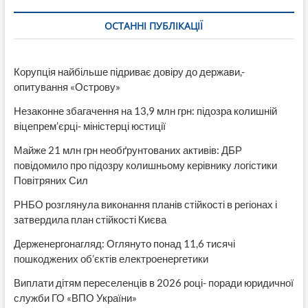
в
Украине
ОСТАННІ ПУБЛІКАЦІЇ
мейкатоне
Корупція найбільше підриває довіру до держави,-
опитування «Острову»
Незаконне збагачення на 13,9 млн грн: підозра колишній
віцепрем’єрці- міністерці юстиції
Майже 21 млн грн необґрунтованих активів: ДБР
повідомило про підозру колишньому керівнику логістики
Повітряних Сил
РНБО розглянула виконання планів стійкості в регіонах і
затвердила план стійкості Києва
Держенергонагляд: Оглянуто понад 11,6 тисячі
пошкоджених об’єктів електроенергетики
Виплати дітям переселенців в 2026 році- поради юридичної
служби ГО «ВПО України»