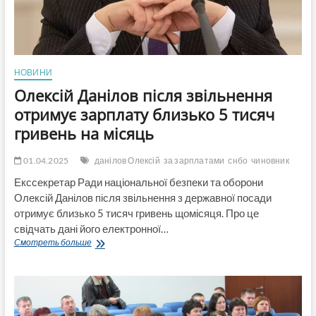
НОВИНИ
Олексій Данілов після звільнення
отримує зарплату близько 5 тисяч
гривень на місяць
01.04.2025
данілов Олексій
за зарплатами
снбо
чиновник
Екссекретар Ради національної безпеки та оборони
Олексій Данілов після звільнення з державної посади
отримує близько 5 тисяч гривень щомісяця. Про це
свідчать дані його електронної…
Олексій
Смотреть больше
Данілов
після
звільнення
отримує
зарплату