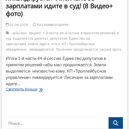
зарплатами идите в суд! (8 Видео+
фото)
01.04.2018
Без комментариев
«абы как»
(видео)
1-й части
44-й сессии
в принятии решений
в
суд
выделяется
депутат
депутатов
Единство
за
зарплатами
земля
идите
итоги
КП «Троллейбусное
управление»
ликвидируется
Лисичане
продолжается
сессия
фото
Итоги 1-й части 44-й сессии. Единство депутатов в
принятии решений «абы как» продолжается. Земля
выделяется- неизвестно кому. КП «Троллейбусное
управление» ликвидируется- Лисичане за зарплатами
идите…
Итоги
Смотреть больше
1-
й
части
44-
й
Поиск…
сессии.
Единство