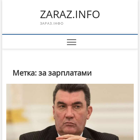
Перейти
ZARAZ.INFO
к
содержимому
ЗАРАЗ.ІНФО
Метка:
за зарплатами