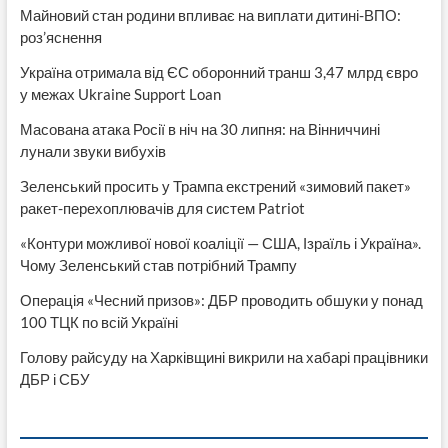
Майновий стан родини впливає на виплати дитині-ВПО:
роз’яснення
Україна отримала від ЄС оборонний транш 3,47 млрд євро
у межах Ukraine Support Loan
Масована атака Росії в ніч на 30 липня: на Вінниччині
лунали звуки вибухів
Зеленський просить у Трампа екстрений «зимовий пакет»
ракет-перехоплювачів для систем Patriot
«Контури можливої нової коаліції — США, Ізраїль і Україна».
Чому Зеленський став потрібний Трампу
Операція «Чесний призов»: ДБР проводить обшуки у понад
100 ТЦК по всій Україні
Голову райсуду на Харківщині викрили на хабарі працівники
ДБР і СБУ