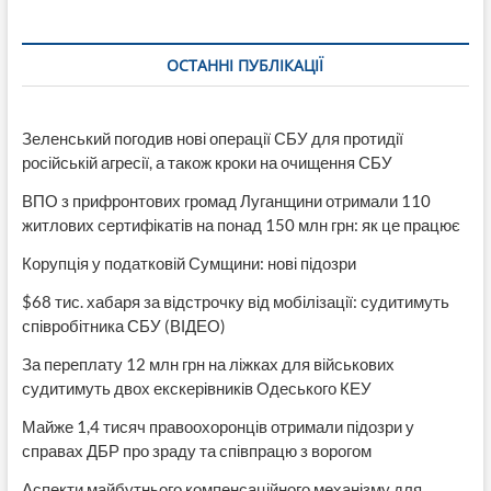
депутатов
в
принятии
ОСТАННІ ПУБЛІКАЦІЇ
решений
«абы
как»
продолжается.
Зеленський погодив нові операції СБУ для протидії
Земля
російській агресії, а також кроки на очищення СБУ
выделяется-
неизвестно
ВПО з прифронтових громад Луганщини отримали 110
кому.
КП
житлових сертифікатів на понад 150 млн грн: як це працює
«Троллейбусное
Корупція у податковій Сумщини: нові підозри
управление»
ликвидируется-
$68 тис. хабаря за відстрочку від мобілізації: судитимуть
Лисичане
за
співробітника СБУ (ВІДЕО)
зарплатами
идите
За переплату 12 млн грн на ліжках для військових
в
судитимуть двох екскерівників Одеського КЕУ
суд!
(8
Майже 1,4 тисяч правоохоронців отримали підозри у
Видео+
справах ДБР про зраду та співпрацю з ворогом
фото)
Аспекти майбутнього компенсаційного механізму для