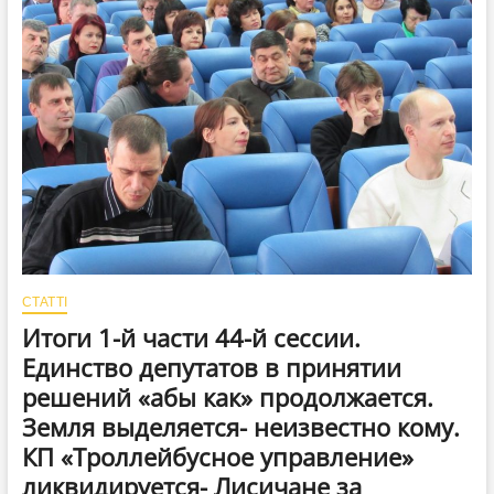
близько
5
тисяч
гривень
на
місяць
СТАТТІ
Итоги 1-й части 44-й сессии.
Единство депутатов в принятии
решений «абы как» продолжается.
Земля выделяется- неизвестно кому.
КП «Троллейбусное управление»
ликвидируется- Лисичане за