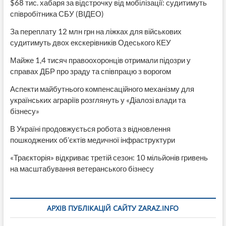
$68 тис. хабаря за відстрочку від мобілізації: судитимуть
співробітника СБУ (ВІДЕО)
За переплату 12 млн грн на ліжках для військових
судитимуть двох екскерівників Одеського КЕУ
Майже 1,4 тисяч правоохоронців отримали підозри у
справах ДБР про зраду та співпрацю з ворогом
Аспекти майбутнього компенсаційного механізму для
українських аграріїв розглянуть у «Діалозі влади та
бізнесу»
В Україні продовжується робота з відновлення
пошкоджених об’єктів медичної інфраструктури
«Траєкторія» відкриває третій сезон: 10 мільйонів гривень
на масштабування ветеранського бізнесу
АРХІВ ПУБЛІКАЦІЙ САЙТУ ZARAZ.INFO