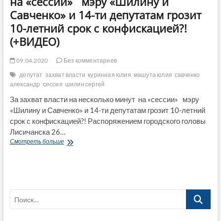
на «сессии» мэру «Шилину и
Савченко» и 14-ти депутатам грозит
10-летний срок с конфискацией?!
(+ВИДЕО)
09.04.2020
Без комментариев
депутат
захват власти
куринная юлия
машута юлия
савченко
александр
сессия
шилин сергей
За захват власти на несколько минут на «сессии» мэру
«Шилину и Савченко» и 14-ти депутатам грозит 10-летний
срок с конфискацией?! Распоряжением городского головы
Лисичанска 26…
За
Смотреть больше
захват
власти
на
несколько
минут
Поиск…
на
«сессии»
мэру
«Шилину