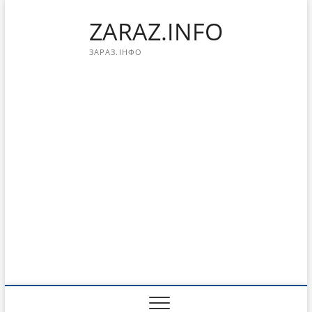
Перейти
ZARAZ.INFO
к
содержимому
ЗАРАЗ.ІНФО