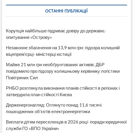
и
ОСТАННІ ПУБЛІКАЦІЇ
Савченко»
и
14-
ти
Корупція найбільше підриває довіру до держави,-
депутатам
опитування «Острову»
грозит
10-
Незаконне збагачення на 13,9 млн грн: підозра колишній
летний
срок
віцепрем’єрці- міністерці юстиції
с
Майже 21 млн грн необґрунтованих активів: ДБР
конфискацией?!
(+ВИДЕО)
повідомило про підозру колишньому керівнику логістики
Повітряних Сил
РНБО розглянула виконання планів стійкості в регіонах і
затвердила план стійкості Києва
Держенергонагляд: Оглянуто понад 11,6 тисячі
пошкоджених об’єктів електроенергетики
Виплати дітям переселенців в 2026 році- поради юридичної
служби ГО «ВПО України»