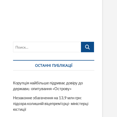
Поиск…
ОСТАННІ ПУБЛІКАЦІЇ
Корупція найбільше підриває довіру до
держави,- опитування «Острову»
Незаконне збагачення на 13,9 млн грн:
підозра колишній віцепрем’єрці- міністерці
юстиції