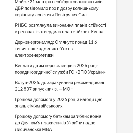
Майже 21 млн грн необґрунтованих активів:
ДБР повідомило про підозру колишньому
керівнику логістики Повітряних Сил
РНБО розглянула виконання планів стійкості
в регіонах і затвердила план стійкості Києва
Держенергонагляд: Оглянуто понад 11,6
тисячі пошкоджених об’єктів
електроенергетики
Виплати дітям переселенців в 2026 році-
поради юридичної служби ГО «ВПО України»
Вступ-2026: до зарахування рекомендовані
212 837 випускників, — МОН
Грошова допомога у 2026 році з нагоди Дня
знань сім’ям військових
Грошову допомогу батькам загиблих воїнів
до Дня пам’яті захисників України надає
Лисичанська МВА