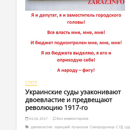
СТАТТІ
Украинские суды узаконивают
двоевластие и предвещают
революцию 1917-го
06.06.2017
Без комментариев
двоевластие
зарецкий
луганская
Северодонецк
СУД
су