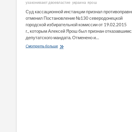
узаконивают двоевластие
украина
ярош
Суд кассационной инстанции признал противоправн
отменил Постановление №130 северодонецкой
городской избирательной комиссии от 19.02.2015
г., которым Алексей Ярош был признан отказавшимс
депутатского мандата. Отменено и…
Украинские
Смотреть больше
суды
узаконивают
двоевластие
и
предвещают
революцию
1917-
го