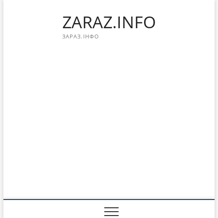
Перейти
ZARAZ.INFO
к
содержимому
ЗАРАЗ.ІНФО