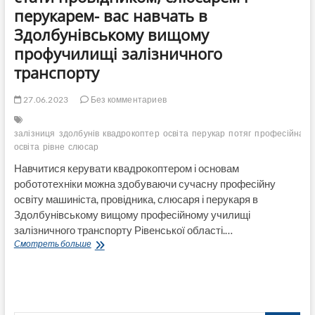
перукарем- вас навчать в
Здолбунівському вищому
профучилищі залізничного
транспорту
27.06.2023
Без комментариев
залізниця
здолбунів
квадрокоптер
освіта
перукар
потяг
професійна
освіта
рівне
слюсар
Навчитися керувати квадрокоптером і основам
робототехніки можна здобуваючи сучасну професійну
освіту машиніста, провідника, слюсаря і перукаря в
Здолбунівському вищому професійному училищі
залізничного транспорту Рівенської області.…
Керувати
Смотреть больше
квадрокоптером
і
потягом,
стати
провідником,