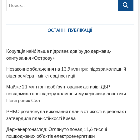
Поиск…
слюсарем
і
перукарем-
вас
навчать
ОСТАННІ ПУБЛІКАЦІЇ
в
Здолбунівському
вищому
профучилищі
Корупція найбільше підриває довіру до держави,-
залізничного
опитування «Острову»
транспорту
Незаконне збагачення на 13,9 млн грн: підозра колишній
віцепрем’єрці- міністерці юстиції
Майже 21 млн грн необґрунтованих активів: ДБР
повідомило про підозру колишньому керівнику логістики
Повітряних Сил
РНБО розглянула виконання планів стійкості в регіонах і
затвердила план стійкості Києва
Держенергонагляд: Оглянуто понад 11,6 тисячі
пошкоджених об’єктів електроенергетики