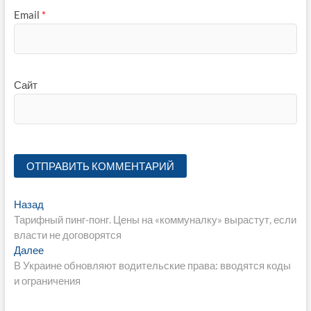
Email
*
Сайт
Навигация
Предыдущая
Назад
запись:
Тарифный пинг-понг. Цены на «коммуналку» вырастут, если
по
власти не договорятся
записям
Следующая
Далее
запись:
В Украине обновляют водительские права: вводятся коды
и ограничения