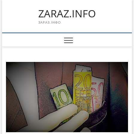
Перейти
ZARAZ.INFO
к
содержимому
ЗАРАЗ.ІНФО