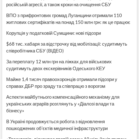
російській агресії, а також кроки на очищення СБУ
ВПО з прифронтових громад Луганщини отримали 110
житлових сертифікатів на понад 150 млн грн: як це працює
Корупція у податковій Сумщини: нові підозри
$68 тис. хабаря за відстрочку від мобілізації: судитимуть
співробітника СБУ (ВІДЕО)
За переплату 12 млн грн на ліжках для військових
судитимуть двох екскерівників Одеського КЕУ
Майже 1,4 тисяч правоохоронців отримали підозри у
справах ДБР про зраду та співпрацю з ворогом
Аспекти майбутнього компенсаційного механізму для
українських аграріїв розглянуть у «Діалозі влади та
бізнесу»
В Україні продовжується робота з відновлення
пошкоджених об’єктів медичної інфраструктури