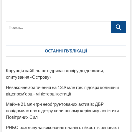
Поиск…
ОСТАННІ ПУБЛІКАЦІЇ
Корупція найбільше підриває довіру до держави,-
опитування «Острову»
Незаконне збагачення на 13,9 млн грн: підозра колишній
віцепрем’єрці- міністерці юстиції
Майже 21 млн грн необґрунтованих активів: ДБР
повідомило про підозру колишньому керівнику логістики
Повітряних Сил
РНБО розглянула виконання планів стійкості в регіонах і