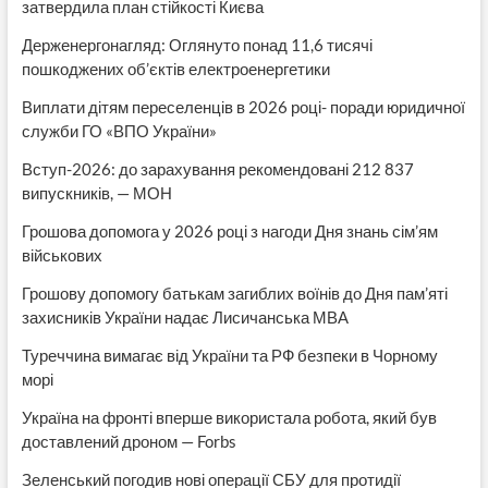
затвердила план стійкості Києва
Держенергонагляд: Оглянуто понад 11,6 тисячі
пошкоджених об’єктів електроенергетики
Виплати дітям переселенців в 2026 році- поради юридичної
служби ГО «ВПО України»
Вступ-2026: до зарахування рекомендовані 212 837
випускників, — МОН
Грошова допомога у 2026 році з нагоди Дня знань сім’ям
військових
Грошову допомогу батькам загиблих воїнів до Дня пам’яті
захисників України надає Лисичанська МВА
Туреччина вимагає від України та РФ безпеки в Чорному
морі
Україна на фронті вперше використала робота, який був
доставлений дроном — Forbs
Зеленський погодив нові операції СБУ для протидії