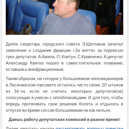
Далее секретарь городского совета Э.Щеглаков зачитал
заявление о создании фракции «За життя» за подписью
трех депутатов: А.Ажипа, О. Ковтун, С.Кравченко. А депутат
Александр Квитка пошел в самостоятельное плавание,
оставшись внефракционным.
Таким образом, на сегодня у большевиков-оппозиционеров
в Лисичанском горсовете осталось чисто своих 20 штыков
из 36-ти, если не считать некоторых депутатов(ок)
голосующих в унисон с оппоблоковцами. И для того, чтобы
впредь протягивать свои решения болеть и отдыхать в
отпуске во время сессии большевикам ни как нельзя.
Даешь работу депутатских комиссий в разное время!
Далее депутаты начали
рассматривать вопросы повестки