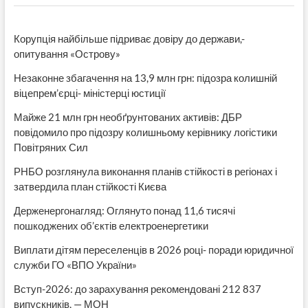
Корупція найбільше підриває довіру до держави,-
опитування «Острову»
Незаконне збагачення на 13,9 млн грн: підозра колишній
віцепрем’єрці- міністерці юстиції
Майже 21 млн грн необґрунтованих активів: ДБР
повідомило про підозру колишньому керівнику логістики
Повітряних Сил
РНБО розглянула виконання планів стійкості в регіонах і
затвердила план стійкості Києва
Держенергонагляд: Оглянуто понад 11,6 тисячі
пошкоджених об’єктів електроенергетики
Виплати дітям переселенців в 2026 році- поради юридичної
служби ГО «ВПО України»
Вступ-2026: до зарахування рекомендовані 212 837
випускників, — МОН