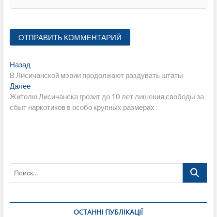
Навигация
Предыдущая
Назад
запись:
В Лисичанской мэрии продолжают раздувать штаты
по
Следующая
Далее
записям
запись:
Жителю Лисичанска грозит до 10 лет лишения свободы за
сбыт наркотиков в особо крупных размерах
Поиск…
ОСТАННІ ПУБЛІКАЦІЇ