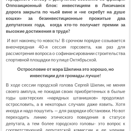
Оппозиционный блок: инвестициям в Лисичанск
дорога закрыта по чьей вине и «не скребут на душе
кошки» за безинвестиционные прожитые два
депутатских года, когда кто-то получает премии за
высокие достижения в труде?
И вот наконец-то новость! В срочном порядке созывается
внеочередная 40-я сессия горсовета, как раз для
рассмотрения вопроса о софинансировании строительства
спортивной площадки по улице Октябрьской.
Острословие от мэра Шилина это хорошо, но
инвестиции для громады лучше!
В ходе сессии городской голова Сергей Шилин, не меняя
своего амплуа, не покидая своих приобретенных в былые
годы шахтерских «нарядных штанишков» продолжал
острословить, а в некоторых случаях даже язвить. Хотя
иногда и надо пошутить — для разрядки обстановки. Но вот
переходить линию этического поведения в статусе
депутата, а тем более городского головы- это вопрос к
соответствующей депутатской комиссии и ее членам,