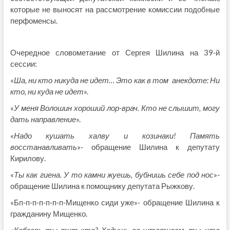
которые не выносят на рассмотрение комиссии подобные
перфоменсы.
Очередное словометание от Сергея Шилина на 39-й
сессии:
«
Ша, ни кто никуда не идет… Это как в том анекдоте: Ни
кто, ни куда не идет
».
«
У меня Волошин хороший лор-врач. Кто не слышит, могу
дать направление
».
«
Надо кушать халву и козинаки! Память
восстанавливать
»- обращение Шилина к депутату
Кирилову.
«
Ты как гиена. У то камни жуешь, бубнишь себе под нос
»-
обращение Шилина к помощнику депутата Рыжкову.
«Бп-п-п-п-п-п-п-Мищенко сиди уже»- обращение Шилина к
гражданину Мищенко.