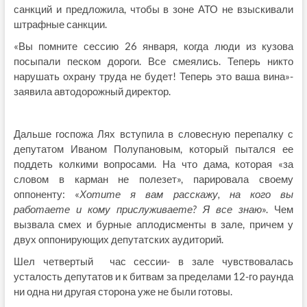
санкций и предложила, чтобы в зоне АТО не взыскивали
штрафные санкции.
«Вы помните сессию 26 января, когда люди из кузова
посыпали песком дороги. Все смеялись. Теперь никто
нарушать охрану труда не будет! Теперь это ваша вина»-
заявила автодорожный директор.
Дальше госпожа Лях вступила в словесную перепалку с
депутатом Иваном Полупановым, который пытался ее
поддеть колкими вопросами. На что дама, которая «за
словом в карман не полезет», парировала своему
оппоненту: «
Хотите я вам расскажу, на кого вы
работаете и кому прислуживаете? Я все знаю
». Чем
вызвала смех и бурные аплодисменты в зале, причем у
двух оппонирующих депутатских аудиторий.
Шел четвертый час сессии- в зале чувствовалась
усталость депутатов и к битвам за пределами 12-го раунда
ни одна ни другая сторона уже не были готовы.