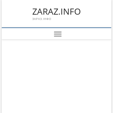
Перейти
ZARAZ.INFO
к
содержимому
ЗАРАЗ.ІНФО