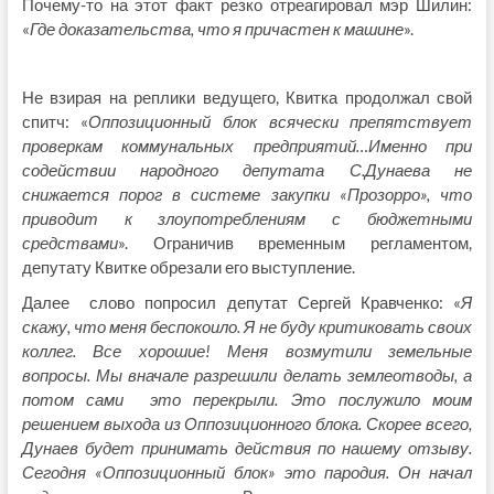
Почему-то на этот факт резко отреагировал мэр Шилин:
«
Где доказательства, что я причастен к машине
».
Не взирая на реплики ведущего, Квитка продолжал свой
спитч: «
Оппозиционный блок всячески препятствует
проверкам коммунальных предприятий…Именно при
содействии народного депутата С.Дунаева не
снижается порог в системе закупки «Прозорро», что
приводит к злоупотреблениям с бюджетными
средствами
». Ограничив временным регламентом,
депутату Квитке обрезали его выступление.
Далее слово попросил депутат Сергей Кравченко: «
Я
скажу, что меня беспокоило. Я не буду критиковать своих
коллег. Все хорошие! Меня возмутили земельные
вопросы. Мы вначале разрешили делать землеотводы, а
потом сами это перекрыли. Это послужило моим
решением выхода из Оппозиционного блока. Скорее всего,
Дунаев будет принимать действия по нашему отзыву.
Сегодня «Оппозиционный блок» это пародия. Он начал