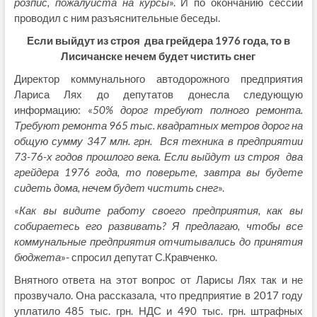
розпис, пожалуйста на курсы
». И по окончанию сессии
проводил с ним разъяснительные беседы.
Если выйдут из строя два грейдера 1976 года, то в
Лисичанске нечем будет чистить снег
Директор коммунального автодорожного предприятия
Лариса Лях до депутатов донесла следующую
информацию: «
50% дорог требуют полного ремонта.
Требуют ремонта 965 тыс. квадратных метров дорог на
общую сумму 347 млн. грн. Вся техника в предприятии
73-76-х годов прошлого века. Если выйдут из строя два
грейдера 1976 года, то поверьте, завтра вы будете
сидеть дома, нечем будет чистить снег
».
«
Как вы видите работу своего предприятия, как вы
собираетесь его развивать? Я предлагаю, чтобы все
коммунальные предприятия отчитывались до принятия
бюджета
»- спросил депутат С.Кравченко.
Внятного ответа на этот вопрос от Ларисы Лях так и не
прозвучало. Она рассказала, что предприятие в 2017 году
уплатило 485 тыс. грн. НДС и 490 тыс. грн. штрафных