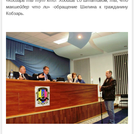
«
Кобзарь ты тут кто? Ходишь со штативом, ты, что
макшейдер что ли
» -обращение Шилина к гражданину
Кобзарь.