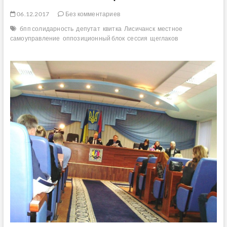
06.12.2017
Без комментариев
бпп солидарность
депутат
квитка
Лисичанск
местное
самоуправление
оппозиционный блок
сессия
щеглаков