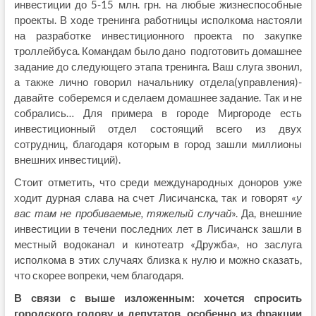
инвестиции до 5-15 млн. грн. на любые жизнеспособные
проекты. В ходе тренинга работницы исполкома настояли
на разработке инвестиционного проекта по закупке
троллейбуса. Командам было дано подготовить домашнее
задание до следующего этапа тренинга. Ваш слуга звонил,
а также лично говорил начальнику отдела(управления)-
давайте соберемся и сделаем домашнее задание. Так и не
собрались… Для примера в городе Миргороде есть
инвестиционный отдел состоящий всего из двух
сотрудниц, благодаря которым в город зашли миллионы
внешних инвестиций).
Стоит отметить, что среди международных доноров уже
ходит дурная слава на счет Лисичанска, так и говорят «
у
вас там не пробиваемые, тяжелый случай
». Да, внешние
инвестиции в течени последних лет в Лисичанск зашли в
местный водоканал и кинотеатр «Дружба», но заслуга
исполкома в этих случаях близка к нулю и можно сказать,
что скорее вопреки, чем благодаря.
В связи с выше изложенным: хочется спросить
городского голову и депутатов, особенно из фракции