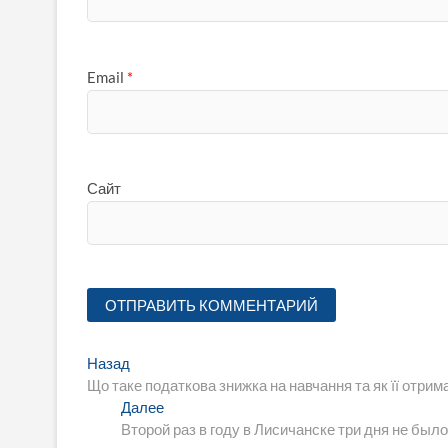
Email
*
Сайт
Навигация
Предыдущая
Назад
запись:
Що таке податкова знижка на навчання та як її отрим
по
Следующая
Далее
записям
запись:
Второй раз в году в Лисичанске три дня не был