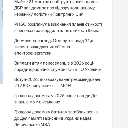
Майже 21 млн грн необґрунтованих активів:
ДБР повідомило про підозру колишньому
керівнику логістики Повітряних Сил
РНБО розглянула виконання планів стійкості
в регіонах і затвердила план стійкості Києва
Держенергонагляд: Оглянуто понад 11,6
тисячі пошкоджених об’єктів
електроенергетики
Виплати дітям переселенців в 2026 році-
поради юридичної служби ГО «ВПО України»
Вступ-2026: до зарахування рекомендовані
212 837 випускників, — МОН
Грошова допомога у 2026 році з нагоди Дня
знань сім’ям військових
Грошову допомогу батькам загиблих воїнів
до Дня пам’яті захисників України надає
Лисичанська МВА