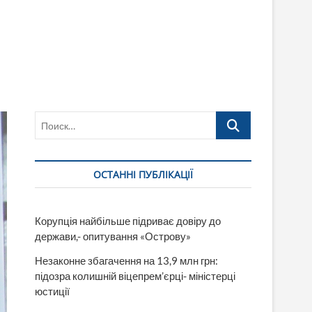
Поиск…
ОСТАННІ ПУБЛІКАЦІЇ
Корупція найбільше підриває довіру до
держави,- опитування «Острову»
Незаконне збагачення на 13,9 млн грн:
підозра колишній віцепрем’єрці- міністерці
юстиції