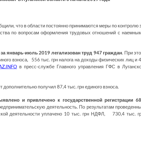
бщили, что в области постоянно принимаются меры по контролю 
ьства по вопросам оформления трудовых отношений с наемны
,
за январь-июль 2019 легализован труд 947 граждан
. При эт
иного взноса, 556 тыс. грн налога на доходы физических лиц и 
AZ.INFO
в пресс-службе Главного управления ГФС в Луганск
т дополнительно получил 87,4 тыс. грн единого взноса.
выявлено и привлечено к государственной регистрации 6
редпринимательскую деятельность. По результатам проведенн
ской деятельности уплачено 10 тыс. грн НДФЛ, 730,4 тыс. г