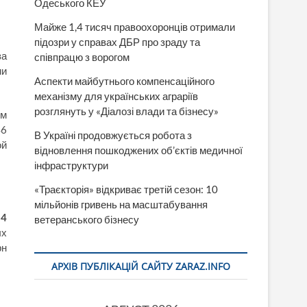
Одеського КЕУ
Майже 1,4 тисяч правоохоронців отримали
підозри у справах ДБР про зраду та
за
співпрацю з ворогом
ми
Аспекти майбутнього компенсаційного
механізму для українських аграріїв
розглянуть у «Діалозі влади та бізнесу»
ом
46
В Україні продовжується робота з
ой
відновлення пошкоджених об’єктів медичної
інфраструктури
«Траєкторія» відкриває третій сезон: 10
мільйонів гривень на масштабування
84
ветеранського бізнесу
ых
рн
АРХІВ ПУБЛІКАЦІЙ САЙТУ ZARAZ.INFO