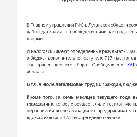
В Главном управлении ГФС в Луганской области соо
работодателями по соблюдению ими законодател
лицами.
И налоговики имеют определенные результаты. Так
в бюджет дополнительно поступило 717 тыс. грн ед
тыс. гривен военного сбора. Сообщили для
ZAR
области
В т.ч. в июле легализован труд 86 граждан
, бюдже
Кроме того, за семь месяцев текущего года 
гражданина
, которые осуществляли незаконную п
мероприятий по легализации их предприниматель
единого взноса и 425 тыс. грн единого налога.