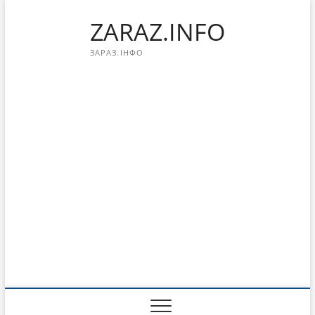
Перейти
ZARAZ.INFO
к
содержимому
ЗАРАЗ.ІНФО