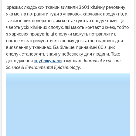
зразках людських тканин виявили 3601 хімічну речовину,
яка могла потрапити туди з упаковок харчових продуктів, а
також інших поверхонь, які контактують з продуктами. Це
чверть усіх хімічних сполук, які мають контакт з їжею, тобто
з харчових продуктів ці сполуки можуть потрапляти в
організм і затримуватися в ньому достатньо надовго для
виявлення у тканинах. Ба більше, принаймні 80 з цих
сполук становлять значну небезпеку для людини. Таке
дослідження
опублікували
в журналі
Journal of Exposure
Science & Environmental Epidemiology
.