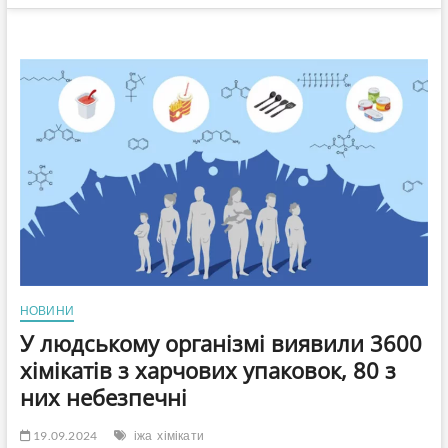
НОВИНИ
У людському організмі виявили 3600
хімікатів з харчових упаковок, 80 з
них небезпечні
19.09.2024
іжа
хімікати