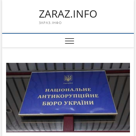
Перейти
ZARAZ.INFO
к
содержимому
ЗАРАЗ.ІНФО