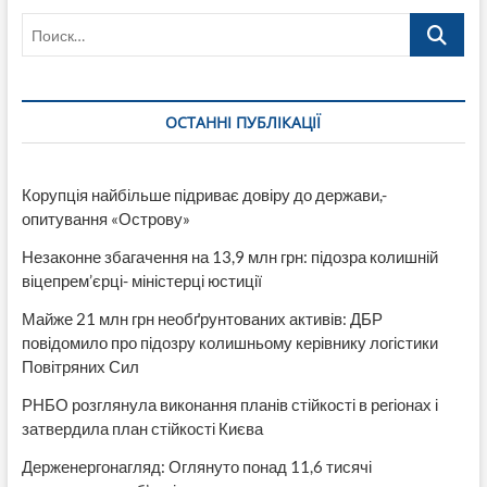
Поиск…
ОСТАННІ ПУБЛІКАЦІЇ
Корупція найбільше підриває довіру до держави,-
опитування «Острову»
Незаконне збагачення на 13,9 млн грн: підозра колишній
віцепрем’єрці- міністерці юстиції
Майже 21 млн грн необґрунтованих активів: ДБР
повідомило про підозру колишньому керівнику логістики
Повітряних Сил
РНБО розглянула виконання планів стійкості в регіонах і
затвердила план стійкості Києва
Держенергонагляд: Оглянуто понад 11,6 тисячі