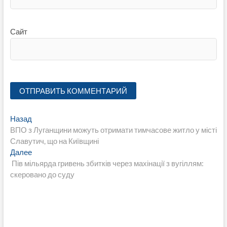
Сайт
Навигация
Предыдущая
Назад
запись:
ВПО з Луганщини можуть отримати тимчасове житло у місті
по
Славутич, що на Київщині
записям
Следующая
Далее
запись:
Пів мільярда гривень збитків через махінації з вугіллям:
скеровано до суду