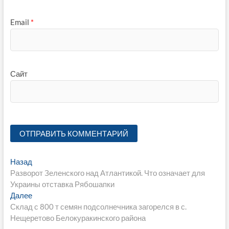
Email
*
Сайт
Навигация
Предыдущая
Назад
запись:
Разворот Зеленского над Атлантикой. Что означает для
по
Украины отставка Рябошапки
записям
Следующая
Далее
запись:
Склад с 800 т семян подсолнечника загорелся в с.
Нещеретово Белокуракинского района