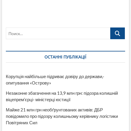
Поиск…
ОСТАННІ ПУБЛІКАЦІЇ
Корупція найбільше підриває довіру до держави,-
опитування «Острову»
Незаконне збагачення на 13,9 млн грн: підозра колишній
віцепрем’єрці- міністерці юстиції
Майже 21 млн грн необґрунтованих активів: ДБР
повідомило про підозру колишньому керівнику логістики
Повітряних Сил