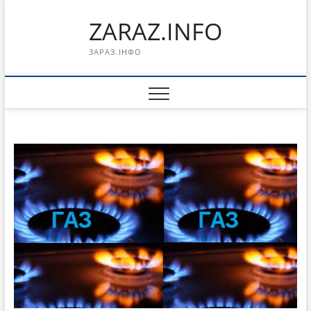
Перейти
ZARAZ.INFO
к
содержимому
ЗАРАЗ.ІНФО