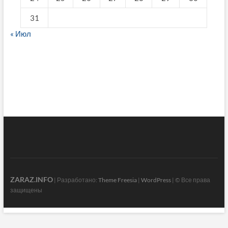
31
« Июл
fake breitling
ZARAZ.INFO
| Разработано:
Theme Freesia
|
WordPress
| © Все права
защищены