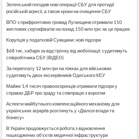
Зеленський погодив нові операції СБУ для протидії
російській агресії, а також кроки на очищення СБУ
ВПО з прифронтових громад Луганщини отримали 110
житлових сертифікатів на понад 150 млн грн: як це працює
Корупція у податковій Сумщини: нові підозри
$68 тис. хабаря за відстрочку від мобілізації: судитимуть
співробітника СБУ (ВІДЕО)
За переплату 12 млн грн на ліжках для військових
судитимуть двох екскерівників Одеського КЕУ
Майже 1,4 тисяч правоохоронців отримали підозри у
справах ДБР про зраду та співпрацю з ворогом
Аспекти майбутнього компенсаційного механізму для
українських аграріїв розглянуть у «Діалозі влади та
бізнесу»
В Україні продовжується робота з відновлення
пошкоджених об’єктів медичної інфраструктури