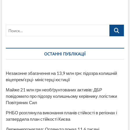
Поиск…
ОСТАННІ ПУБЛІКАЦІЇ
Незаконне збагачення на 13,9 млн грн: підозра колишній
віцепрем’єрці- міністерці юстиції
Майже 21 млн грн необґрунтованих активів: ДБР
повідомило про підозру колишньому керівнику логістики
Повітряних Сил
РНБО розглянула виконання планів стійкості в регіонах і
затвердила план стійкості Києва
Держенергонагляд: Оглянуто понад 11,6 тисячі