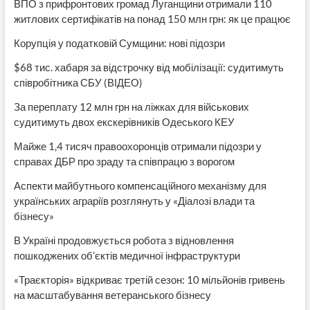
ВПО з прифронтових громад Луганщини отримали 110
житлових сертифікатів на понад 150 млн грн: як це працює
Корупція у податковій Сумщини: нові підозри
$68 тис. хабаря за відстрочку від мобілізації: судитимуть
співробітника СБУ (ВІДЕО)
За переплату 12 млн грн на ліжках для військових
судитимуть двох екскерівників Одеського КЕУ
Майже 1,4 тисяч правоохоронців отримали підозри у
справах ДБР про зраду та співпрацю з ворогом
Аспекти майбутнього компенсаційного механізму для
українських аграріїв розглянуть у «Діалозі влади та
бізнесу»
В Україні продовжується робота з відновлення
пошкоджених об’єктів медичної інфраструктури
«Траєкторія» відкриває третій сезон: 10 мільйонів гривень
на масштабування ветеранського бізнесу