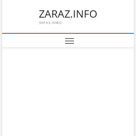
Перейти
ZARAZ.INFO
к
содержимому
ЗАРАЗ.ІНФО