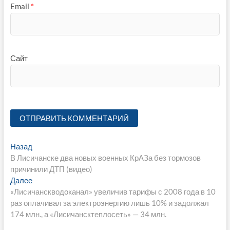
Email
*
Сайт
Навигация
Предыдущая
Назад
запись:
В Лисичанске два новых военных КрАЗа без тормозов
по
причинили ДТП (видео)
записям
Следующая
Далее
запись:
«Лисичанскводоканал» увеличив тарифы с 2008 года в 10
раз оплачивал за электроэнергию лишь 10% и задолжал
174 млн., а «Лисичансктеплосеть» — 34 млн.