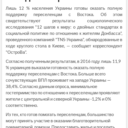
Лишь 12 % населения Украины готовы оказать полную
поддержку переселенцам с Востока. Об этом
свидетельствуют результаты социологического
исследования "12 шагов к миру: о двойных стандартах в
социальной политике по отношению к жителям Донбасса",
проведенного компанией "TNS-Украина", обнародованные в
ходе круглого стола в Киеве, — сообщает корреспондент
"ОстроВа".
Согласно полученным результатам, в 2016 году лишь 11,9
% украинцев выказали готовность оказать полную
поддержку переселенцам с Востока. Больше всего
сочувствующих ВПЛ проживает на западе Украины —
38,4%. Согласно данным опроса, минимальное
гостеприимство по отношению к переселенцам проявляют
жители с центральной и северной Украины -1,2% и 0%
соответственно.
Из тех, кто готов помогать переселенцам, большинство
могут принять участие в оказании благотворительной
гуманитарной, помощи. Предоставить жилье и поселить