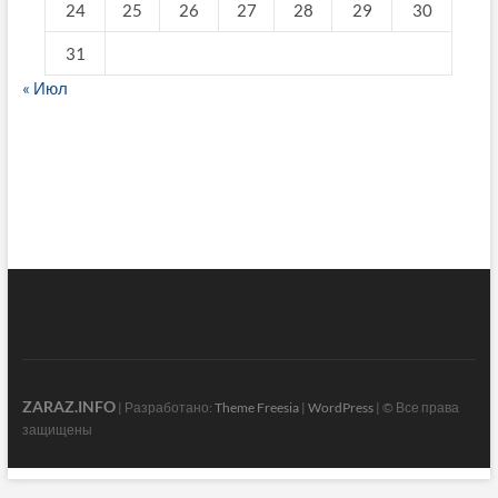
24
25
26
27
28
29
30
31
« Июл
fake breitling
ZARAZ.INFO
| Разработано:
Theme Freesia
|
WordPress
| © Все права
защищены