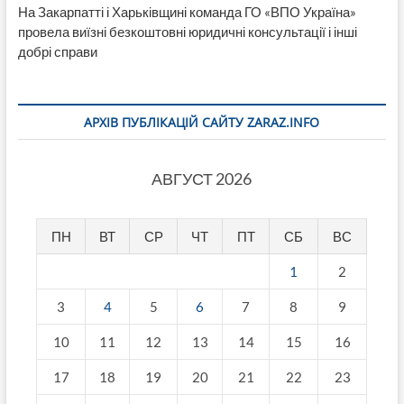
На Закарпатті і Харьківщині команда ГО «ВПО Україна»
провела виїзні безкоштовні юридичні консультації і інші
добрі справи
АРХІВ ПУБЛІКАЦІЙ САЙТУ ZARAZ.INFO
АВГУСТ 2026
ПН
ВТ
СР
ЧТ
ПТ
СБ
ВС
1
2
3
4
5
6
7
8
9
10
11
12
13
14
15
16
17
18
19
20
21
22
23