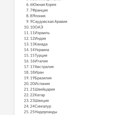
6Южная Корея
7Франция
8Япония
9Саудовская Аравия
10ОАЭ
11Израиль
12Индия
13Канада
14Украина
15Турция
16Италия
17Австралия
18Иран
19Бразилия
20Испания
21Швейцария
22Катар
23Швеция
24Сингапур
25Нидерланды