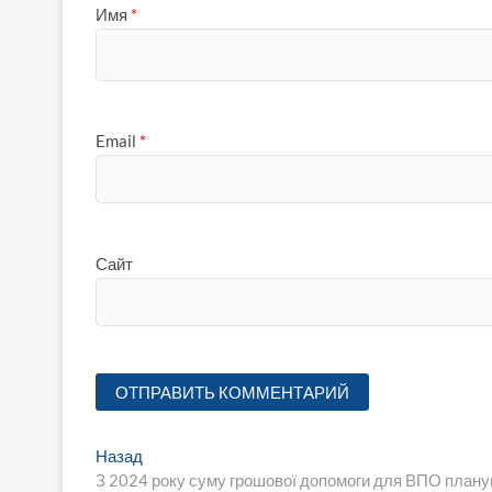
Имя
*
Email
*
Сайт
Навигация
Предыдущая
Назад
запись:
З 2024 року суму грошової допомоги для ВПО план