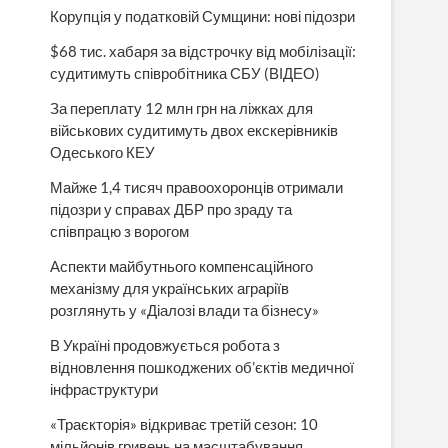
Корупція у податковій Сумщини: нові підозри
$68 тис. хабаря за відстрочку від мобілізації:
судитимуть співробітника СБУ (ВІДЕО)
За переплату 12 млн грн на ліжках для
військових судитимуть двох екскерівників
Одеського КЕУ
Майже 1,4 тисяч правоохоронців отримали
підозри у справах ДБР про зраду та
співпрацю з ворогом
Аспекти майбутнього компенсаційного
механізму для українських аграріїв
розглянуть у «Діалозі влади та бізнесу»
В Україні продовжується робота з
відновлення пошкоджених об’єктів медичної
інфраструктури
«Траєкторія» відкриває третій сезон: 10
мільйонів гривень на масштабування