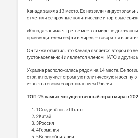
Канада заняла 13 место. Ее назвали «индустриальн
отметили ее прочные политические и торговые связ
«Канада занимает третье место в мире по доказанн
производителем нефти в мире», — говорится в рейтин
Он также отметил, что Канада является второй по ве
густонаселенной и является членом НАТО и других
Украина расположилась рядом на 14 месте. Ее позиц
страна получает огромную политическую и военную 
известна своим сопротивлением России.
ТОП-25 самых могущественный стран мира в 202
1Соединённые Штаты
2Китай
3Россия
4Германия
5Великобритания