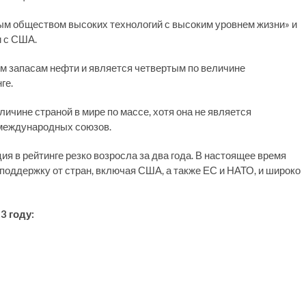
ым обществом высоких технологий с высоким уровнем жизни» и
и с США.
ым запасам нефти и является четвертым по величине
ге.
личине страной в мире по массе, хотя она не является
 международных союзов.
ия в рейтинге резко возросла за два года. В настоящее время
поддержку от стран, включая США, а также ЕС и НАТО, и широко
3 году: