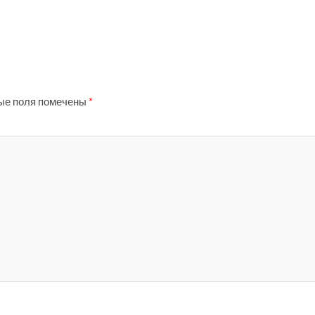
ые поля помечены
*