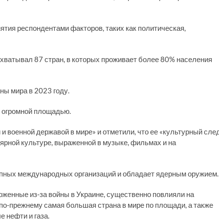
ятия респондентами факторов, таких как политическая,
охватывал 87 стран, в которых проживает более 80% населения
ы мира в 2023 году.
х огромной площадью.
военной державой в мире» и отметили, что ее «культурный сле
лярной культуре, выраженной в музыке, фильмах и на
рупных международных организаций и обладает ядерным оружием.
оженные из-за войны в Украине, существенно повлияли на
 по-прежнему самая большая страна в мире по площади, а также
 нефти и газа.