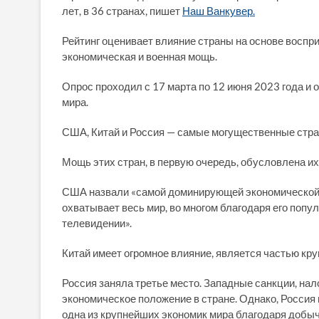
лет, в 36 странах, пишет
Наш Ванкувер.
Рейтинг оценивает влияние страны на основе воспри
экономическая и военная мощь.
Опрос проходил с 17 марта по 12 июня 2023 года и 
мира.
США, Китай и Россия — самые могущественные стран
Мощь этих стран, в первую очередь, обусловлена и
США назвали «самой доминирующей экономической и 
охватывает весь мир, во многом благодаря его попу
телевидении».
Китай имеет огромное влияние, является частью к
Россия заняла третье место. Западные санкции, нал
экономическое положение в стране. Однако, Россия
одна из крупнейших экономик мира благодаря добыче