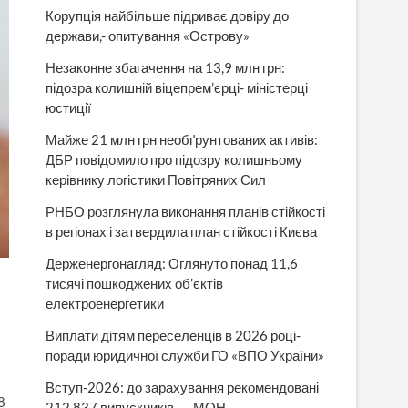
Корупція найбільше підриває довіру до
держави,- опитування «Острову»
Незаконне збагачення на 13,9 млн грн:
підозра колишній віцепрем’єрці- міністерці
юстиції
Майже 21 млн грн необґрунтованих активів:
ДБР повідомило про підозру колишньому
керівнику логістики Повітряних Сил
РНБО розглянула виконання планів стійкості
в регіонах і затвердила план стійкості Києва
Держенергонагляд: Оглянуто понад 11,6
тисячі пошкоджених об’єктів
електроенергетики
Виплати дітям переселенців в 2026 році-
поради юридичної служби ГО «ВПО України»
Вступ-2026: до зарахування рекомендовані
8
212 837 випускників, — МОН