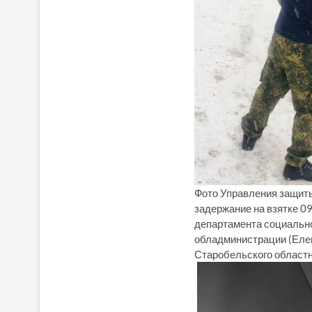
Фото Управления защиты
задержание на взятке 0
департамента социальн
обладминистрации (Еле
Старобельского областн