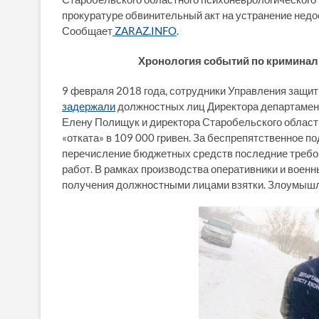
прокуратуре обвинительный акт на устранение недо
Сообщает
ZARAZ.INFO
.
Хронология
событий по криминал
9 февраля 2018 года, сотрудники Управления защит
задержали
должностных лиц Директора департамен
Елену Полищук и директора Старобельского областн
«отката» в 109 000 гривен. За беспрепятственное 
перечисление бюджетных средств последние требов
работ. В рамках производства оперативники и вое
получения должностными лицами взятки. Злоумышле