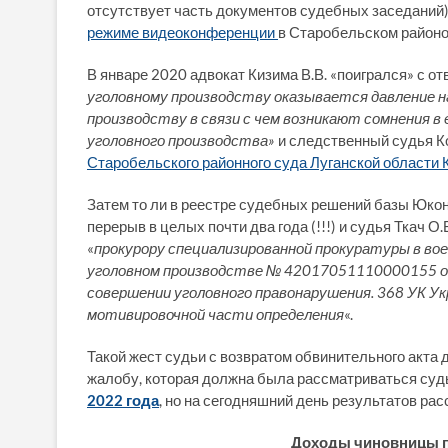
отсутствует часть документов судебных заседаний)
режиме видеоконференции
в Старобельском районо
В январе 2020 адвокат Кизима В.В. «поигрался» с отв
уголовному производству оказывается давление 
производству в связи с чем возникают сомнения 
уголовного производства»
и следственный судья К
Старобельского районного суда Луганской области 
Затем то ли в реестре судебных решений базы Юкон
перерыв в целых почти два года (!!!) и судья Ткач 
«
прокурору специализированной прокуратуры в вое
уголовном производстве № 42017051110000155 от
совершении уголовного правонарушения. 368 УК У
мотивировочной части определения
«.
Такой жест судьи с возвратом обвинительного акта 
жалобу, которая должна была рассматриваться суд
2022 года
, но на сегодняшний день результатов ра
Доходы чиновницы п