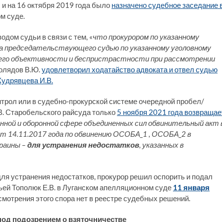
 и на 16 октября 2019 года было
назначено судебное заседание 
м суде.
одом судьи в связи с тем, «
что прокурором по указанному
на председательствующего судью по указанному уголовному
в его объективности и беспристрастности при рассмотрении
олядов В.Ю.
удовлетворил ходатайство адвоката и отвел судью
Кудрявцева И.В.
трол или в судебно-прокурской системе очередной пробел/
О.В. Старобельского райсуда только
5 ноября 2021 года возвращае
нной и оборонной сфере объединенных сил обвинительный акт 
 14.11.2017 года по обвинению ОСОБА_1 , ОСОБА_2 в
краины –
для устранения недостатков
, указанных в
для устранения недостатков, прокурор решил оспорить и подал
ьей Тополюк Е.В. в Луганском апелляционном суде
11 января
ссмотрения этого спора нет в реестре судебных решений.
од подозрением о взяточничестве