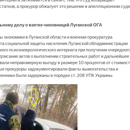
статков, а прокурор обжалует это решение в апелляционном суде
ьному делу о взятке чиновницей Луганской
ОГА
ы экономики в Луганской области и военная прокуратура
та социальной защиты населения Луганской обладминистрации
ого психоневрологического интерната при получении очередног
подписание актов о выполнении строительных работ и дальнейшее
али неправомерную выгоду в размере 10 процентов от стоимос
нные прокуроры задокументировали факты вымогательства и
нники были задержаны в порядке ст. 208 УПК Украины.