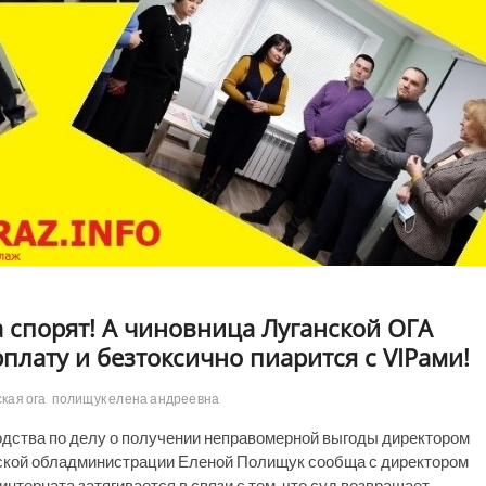
ра спорят! А чиновница Луганской ОГА
рплату и безтоксично пиарится с VIPами!
ская ога
полищук елена андреевна
одства по делу о получении неправомерной выгоды директором
ской обладминистрации Еленой Полищук сообща с директором
нтерната затягивается в связи с тем, что суд возвращает