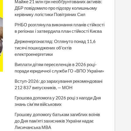
Майже 21 млн грн необґрунтованих активів:
ДБР повідомило про підозру колишньому
керівнику логістики Повітряних Сил
РНБО розглянула виконання планів стійкості
в регіонах і затвердила план стійкості Києва
Держенергонагляд: Оглянуто понад 11,6
тисячі пошкоджених об’єктів
електроенергетики
Виплати дітям переселенців в 2026 році-
поради юридичної служби ГО «ВПО України»
Вступ-2026: до зарахування рекомендовані
212 837 випускників, — МОН
Грошова допомога у 2026 році з нагоди Дня
знань сім’ям військових
Грошову допомогу батькам загиблих воїнів
до Дня пам’яті захисників України надає
Лисичанська МВА