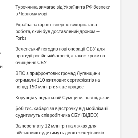
.
Туреччина вимагає від України та РФ безпеки
в Чорному морі
Україна на фронті вперше використала
робота, який був доставлений дроном —
Forbs
Зеленський погодив нові операції СБУ для
о
протидії російській агресії, а також кроки на
очищення СБУ
ти
ВПО з прифронтових громад Луганщини
отримали 110 житлових сертифікатів на
понад 150 млн грн: як це працює
Корупція у податковій Сумщини: нові підозри
$68 тис. хабаря за відстрочку від мобілізації:
судитимуть співробітника СБУ (ВІДЕО)
За переплату 12 млн грн на ліжках для
військових судитимуть двох екскерівників