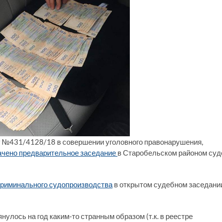
лу №431/4128/18 в совершении уголовного правонарушения,
ачено предварительное заседание
в Старобельском районом суд
криминального судопроизводства
в открытом судебном заседани
улось на год каким-то странным образом (т.к. в реестре