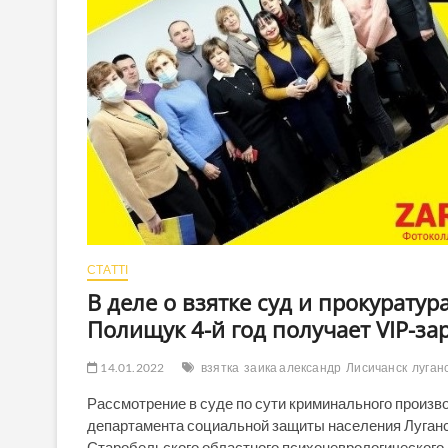
СТАТТІ
В деле о взятке суд и прокурату
Полищук 4-й год получает VIP-за
14.01.2022
взятка
заика александр
Лисичанск
луган
Рассмотрение в суде по сути криминального произв
департамента социальной защиты населения Луган
Старобельского областного психоневрологического и