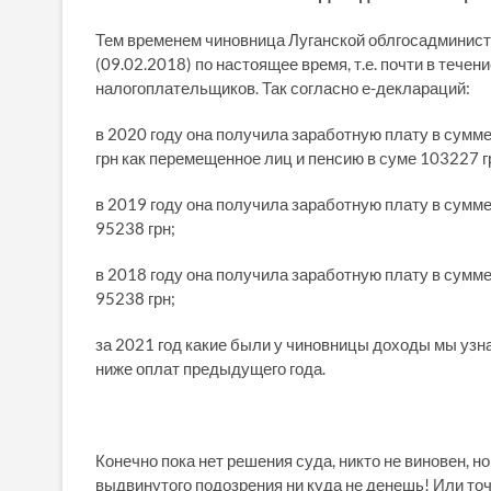
Тем временем чиновница Луганской облгосадминист
(09.02.2018) по настоящее время, т.е. почти в те
налогоплательщиков. Так согласно е-деклараций:
в 2020 году она получила заработную плату в сумм
грн как перемещенное лиц и пенсию в суме 103227 г
в 2019 году она получила заработную плату в сумм
95238 грн;
в 2018 году она получила заработную плату в сумм
95238 грн;
за 2021 год какие были у чиновницы доходы мы узн
ниже оплат предыдущего года.
Конечно пока нет решения суда, никто не виновен, н
выдвинутого подозрения ни куда не денешь! Или точ