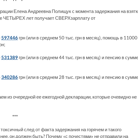
рации Елена Андреевна Полищук с момента задержания на взят
чение ЧЕТЫРЕХ лет получает СВЕРХзарплату от
е
597446
грн (или в среднем 50 тыс. грн в месяц), помощь в 11000
рн;
е
531389
грн (или в среднем 44 тыс. грн в месяц) и пенсию в сумм
е
340286
грн (или в среднем 28 тыс. грн в месяц) и пенсию в сумм
аем из очередной ее ежегодной декларации, которые очевидно не
***
о токсичный след от факта задержания на горячем и такого
нее, он должен быть? Почему «с почестями» не отправили на