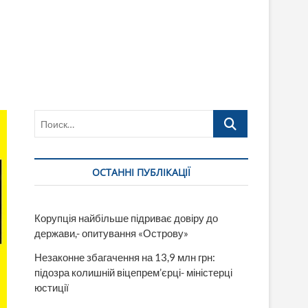
Поиск…
ОСТАННІ ПУБЛІКАЦІЇ
Корупція найбільше підриває довіру до
держави,- опитування «Острову»
Незаконне збагачення на 13,9 млн грн:
підозра колишній віцепрем’єрці- міністерці
юстиції