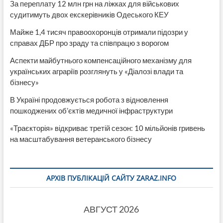
За переплату 12 млн грн на ліжках для військових
судитимуть двох екскерівників Одеського КЕУ
Майже 1,4 тисяч правоохоронців отримали підозри у
справах ДБР про зраду та співпрацю з ворогом
Аспекти майбутнього компенсаційного механізму для
українських аграріїв розглянуть у «Діалозі влади та
бізнесу»
В Україні продовжується робота з відновлення
пошкоджених об’єктів медичної інфраструктури
«Траєкторія» відкриває третій сезон: 10 мільйонів гривень
на масштабування ветеранського бізнесу
АРХІВ ПУБЛІКАЦІЙ САЙТУ ZARAZ.INFO
АВГУСТ 2026