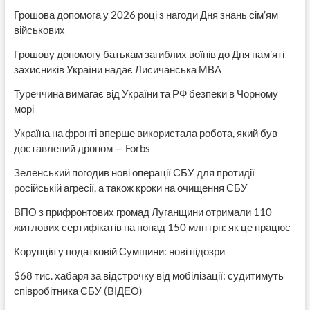
Грошова допомога у 2026 році з нагоди Дня знань сім’ям
військових
Грошову допомогу батькам загиблих воїнів до Дня пам’яті
захисників України надає Лисичанська МВА
Туреччина вимагає від України та РФ безпеки в Чорному
морі
Україна на фронті вперше використала робота, який був
доставлений дроном — Forbs
Зеленський погодив нові операції СБУ для протидії
російській агресії, а також кроки на очищення СБУ
ВПО з прифронтових громад Луганщини отримали 110
житлових сертифікатів на понад 150 млн грн: як це працює
Корупція у податковій Сумщини: нові підозри
$68 тис. хабаря за відстрочку від мобілізації: судитимуть
співробітника СБУ (ВІДЕО)