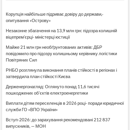
Корупція найбільше підриває довіру до держави,-
опитування «Острову»
Незаконне збагачення на 13,9 млн грн: підозра колишній
віцепрем’єрці- міністерці юстиції
Майже 21 млн грн необґрунтованих активів: ДБР
повідомило про підозру колишньому керівнику логістики
Повітряних Сил
РНБО розглянула виконання планів стійкості в регіонах і
затвердила план стійкості Києва
Держенергонагляд: Оглянуто понад 11,6 тисячі
пошкоджених об’єктів електроенергетики
Виплати дітям переселенців в 2026 році- поради юридичної
служби ГО «ВПО України»
Вступ-2026: до зарахування рекомендовані 212 837
випускників, — МОН