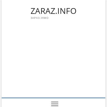
Перейти
ZARAZ.INFO
к
содержимому
ЗАРАЗ.ІНФО