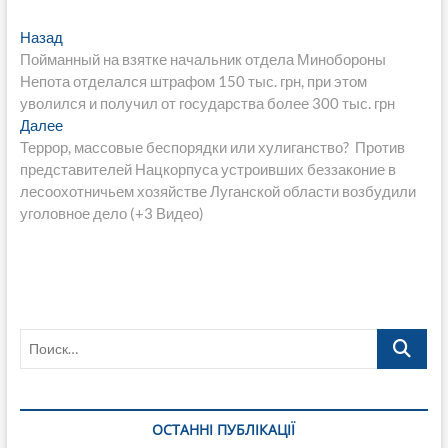
Навигация
Предыдущая
Назад
запись:
Пойманный на взятке начальник отдела Минобороны
по
Непота отделался штрафом 150 тыс. грн, при этом
записям
уволился и получил от государства более 300 тыс. грн
Следующая
Далее
запись:
Террор, массовые беспорядки или хулиганство? Против
представителей Нацкорпуса устроивших беззаконие в
лесоохотничьем хозяйстве Луганской области возбудили
уголовное дело (+3 Видео)
Поиск…
ОСТАННІ ПУБЛІКАЦІЇ