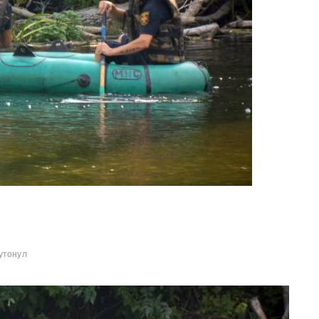
утонул