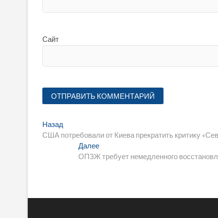
Сайт
Навигация
Предыдущая
Назад
запись:
США потребовали от Киева прекратить критику «Сев
по
Следующая
Далее
записям
запись:
ОПЗЖ требует немедленного восстановле