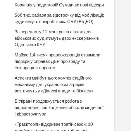
Корупція у податковій Сумщини: нові підозри
$68 тис. хабаря за відстрочку від мобілізації:
судитимуть співробітника СБУ (ВІДЕО)
За переплату 12 млн грн на ліжках для
військових судитимуть двох екскерівників
Одеського КЕУ
Майже 1,4 тисяч правоохоронців отримали
підозри у справах ДБР про зраду та
співпрацю з ворогом
Аспекти майбутнього компенсаційного
механізму для українських аграріїв
розглянуть у «Діалозі влади та бізнесу»
В Україні продовжується робота з
відновлення пошкоджених об’єктів медичної
інфраструктури
«Траєкторія» відкриває третій сезон: 10
мільйонів гривень на масштабування