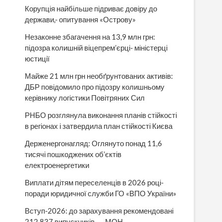
Корупція найбільше підриває довіру до
держави,- опитування «Острову»
Незаконне збагачення на 13,9 млн грн:
підозра колишній віцепрем’єрці- міністерці
юстиції
Майже 21 млн грн необґрунтованих активів:
ДБР повідомило про підозру колишньому
керівнику логістики Повітряних Сил
РНБО розглянула виконання планів стійкості
в регіонах і затвердила план стійкості Києва
Держенергонагляд: Оглянуто понад 11,6
тисячі пошкоджених об’єктів
електроенергетики
Виплати дітям переселенців в 2026 році-
поради юридичної служби ГО «ВПО України»
Вступ-2026: до зарахування рекомендовані
212 837 випускників, — МОН