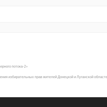
ерного потока-2»
ния избирательных прав жителей Донецкой и Луганской област