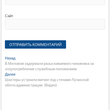
Сайт
Навигация
Предыдущая
Назад
запись:
В Меловом задержали разыскиваемого чиновника за
по
злоупотребление служебным положением
записям
Следующая
Далее
запись:
Шахтеры устроили митинг под стенами Луганской
облгосадминистрации (Видео)