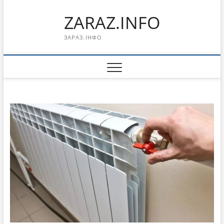
Перейти
ZARAZ.INFO
к
содержимому
ЗАРАЗ.ІНФО