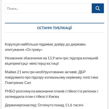
Поиск…
ОСТАННІ ПУБЛІКАЦІЇ
Корупція найбільше підриває довіру до держави,-
опитування «Острову»
Незаконне збагачення на 13,9 млн грн: підозра колишній
віцепрем’єрці- міністерці юстиції
Майже 21 млн грн необґрунтованих активів: ДБР
повідомило про підозру колишньому керівнику логістики
Повітряних Сил
РНБО розглянула виконання планів стійкості в регіонах і
затвердила план стійкості Києва
Держенергонагляд: Оглянуто понад 11,6 тисячі