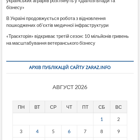
українських аграріїв розглянуть у «Діалозі влади та
бізнесу»
В Україні продовжується робота з відновлення
пошкоджених об’єктів медичної інфраструктури
«Траєкторія» відкриває третій сезон: 10 мільйонів гривень
на масштабування ветеранського бізнесу
АРХІВ ПУБЛІКАЦІЙ САЙТУ ZARAZ.INFO
АВГУСТ 2026
ПН
ВТ
СР
ЧТ
ПТ
СБ
ВС
1
2
3
4
5
6
7
8
9