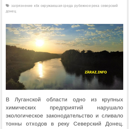
загрязнение
кбк
окружаюшая среда
рубежное река
северский
донец
В Луганской области одно из крупных
химических предприятий нарушало
экологическое законодательство и сливало
тонны отходов в реку Северский Донец.