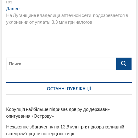
газ
записям
Следующая
Далее
запись:
На Луганщине владелица аптечной сети подозревается в
уклонении от уплаты 3,3 млн грн налогов
Поиск…
ОСТАННІ ПУБЛІКАЦІЇ
Корупція найбільше підриває довіру до держави,-
опитування «Острову»
Незаконне збагачення на 13,9 млн грн: підозра колишній
віцепрем’єрці- міністерці юстиції