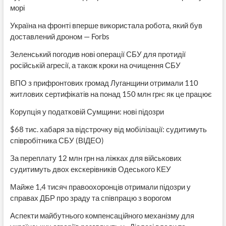
морі
Україна на фронті вперше використала робота, який був
доставлений дроном — Forbs
Зеленський погодив нові операції СБУ для протидії
російській агресії, а також кроки на очищення СБУ
ВПО з прифронтових громад Луганщини отримали 110
житлових сертифікатів на понад 150 млн грн: як це працює
Корупція у податковій Сумщини: нові підозри
$68 тис. хабаря за відстрочку від мобілізації: судитимуть
співробітника СБУ (ВІДЕО)
За переплату 12 млн грн на ліжках для військових
судитимуть двох екскерівників Одеського КЕУ
Майже 1,4 тисяч правоохоронців отримали підозри у
справах ДБР про зраду та співпрацю з ворогом
Аспекти майбутнього компенсаційного механізму для