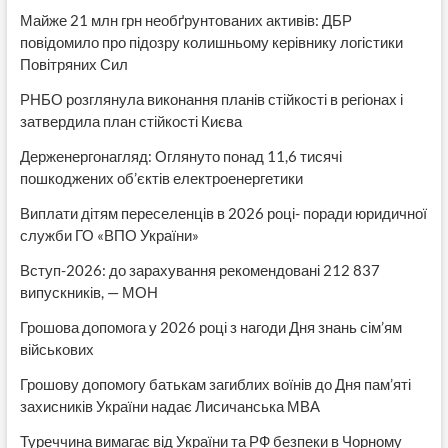
Майже 21 млн грн необґрунтованих активів: ДБР
повідомило про підозру колишньому керівнику логістики
Повітряних Сил
РНБО розглянула виконання планів стійкості в регіонах і
затвердила план стійкості Києва
Держенергонагляд: Оглянуто понад 11,6 тисячі
пошкоджених об’єктів електроенергетики
Виплати дітям переселенців в 2026 році- поради юридичної
служби ГО «ВПО України»
Вступ-2026: до зарахування рекомендовані 212 837
випускників, — МОН
Грошова допомога у 2026 році з нагоди Дня знань сім’ям
військових
Грошову допомогу батькам загиблих воїнів до Дня пам’яті
захисників України надає Лисичанська МВА
Туреччина вимагає від України та РФ безпеки в Чорному