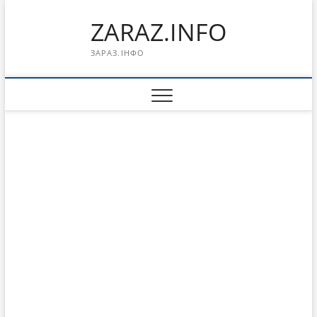
Перейти
ZARAZ.INFO
к
содержимому
ЗАРАЗ.ІНФО