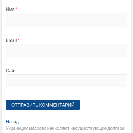
Имя
*
Email
*
Сайт
Навигация
Предыдущая
Назад
запись:
Украинцам массово начисляют несуществующие долги за
по